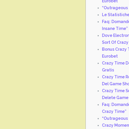
Eurobet
“Outrageous
Le Statistich
Faq: Domande
Insane Time”
Dove Electro
Sort Of Craz
Bonus Crazy T
Eurobet
Crazy Time D
Gratis
Crazy Time Re
Del Game Sh
Crazy Time Su
Delete Game
Faq: Domande
Crazy Time”
“Outrageous
Crazy Moment