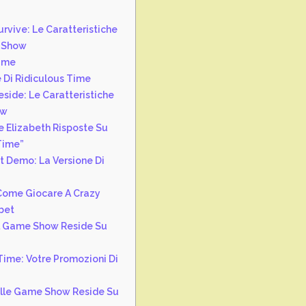
rvive: Le Caratteristiche
 Show
Time
e Di Ridiculous Time
side: Le Caratteristiche
ow
 Elizabeth Risposte Su
Time”
 Demo: La Versione Di
Come Giocare A Crazy
bet
Il Game Show Reside Su
ime: Votre Promozioni Di
Elle Game Show Reside Su