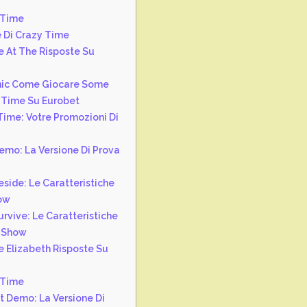
 Time
e Di Crazy Time
 At The Risposte Su
nic Come Giocare Some
y Time Su Eurobet
ime: Votre Promozioni Di
emo: La Versione Di Prova
side: Le Caratteristiche
ow
rvive: Le Caratteristiche
 Show
 Elizabeth Risposte Su
 Time
 Demo: La Versione Di