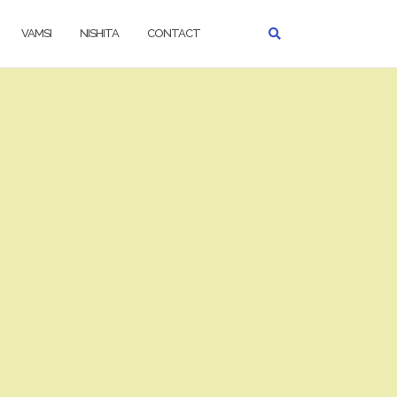
VAMSI
NISHITA
CONTACT