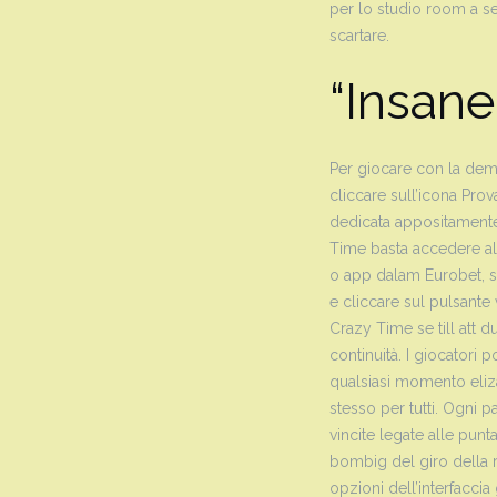
per lo studio room a 
scartare.
“Insan
Per giocare con la dem
cliccare sull’icona Pro
dedicata appositamente
Time basta accedere al
o app dalam Eurobet, s
e cliccare sul pulsant
Crazy Time se till att d
continuità. I giocatori p
qualsiasi momento eliz
stesso per tutti. Ogni p
vincite legate alle pun
bombig del giro della 
opzioni dell’interfaccia