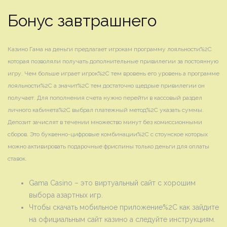
Бонус завтрашнего
Казино Гама на деньги предлагает игрокам программу лояльности%2C
которая позволяли получать дополнительные привилегии за постоянную
игру. Чем больше играет игрок%2C тем вровень его уровень а программе
лояльности%2C а значит%2C тем достаточно щедрые привилегии он
получает. Для пополнения счета нужно перейти в кассовый раздел
личного кабинета%2C выбрал платежный метод%2C указать суммы.
Депозит зачислят в течении множество минут без комиссионными
сборов. Это буквенно-цифровые комбинации%2C с стоунское которых
можно активировать подарочные фриспины только деньги для оплаты
ставок.
Gama Casino – это виртуальный сайт с хорошим
выбора азартных игр.
Чтобы скачать мобильное приложение%2C как зайдите
на официальным сайт казино а следуйте инструкциям.