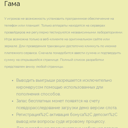
Гама
У игроков не возможность установить программное обеспечение на
телефон или планшет. Только аппараты находятся на серверах
провайдеров же регулярно тестируются независимыми лабораториями.
Игра возможна только в веб-клиенте на оригинальном сайте или
зеркале. Дли проведения транзакции достаточно кликнуть по иконке
платежного сервиса. Сначала понадобится ввести сумма и подтвердить
сумму на открывшейся странице. Полный список разработки
представлен внизу любой страницы.
Выводить выигрыши разрешается исключительно
киромарусом помощью использованных дли
пополнения способов.
Запас бесплатных монет появятся на счету
псевдорасследование загрузки демо версии слота.
Регистрация%2C активация бонуса%2C депозит%2C
вывод или вопросы судя игровому процессу.