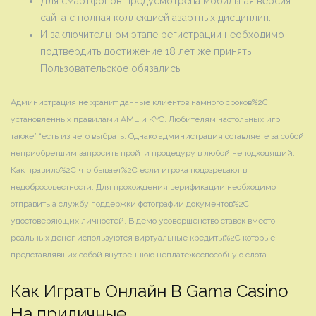
Для смартфонов предусмотрена мобильная версия
сайта с полная коллекцией азартных дисциплин.
И заключительном этапе регистрации необходимо
подтвердить достижение 18 лет же принять
Пользовательское обязались.
Администрация не хранит данные клиентов намного сроков%2C
установленных правилами AML и KYC. Любителям настольных игр
также” “есть из чего выбрать. Однако администрация оставляете за собой
неприобретшим запросить пройти процедуру в любой неподходящий.
Как правило%2C что бывает%2C если игрока подозревают в
недобросовестности. Для прохождения верификации необходимо
отправить а службу поддержки фотографии документов%2C
удостоверяющих личностей. В демо усовершенство ставок вместо
реальных денег используются виртуальные кредиты%2C которые
представлявших собой внутреннюю неплатежеспособную слота.
Как Играть Онлайн В Gama Casino
На приличные