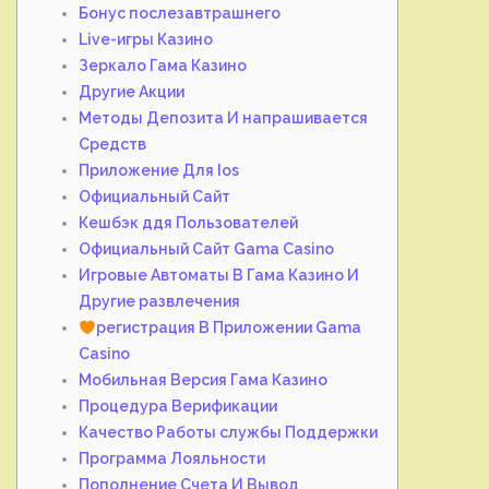
Бонус послезавтрашнего
Live-игры Казино
Зеркало Гама Казино
Другие Акции
Методы Депозита И напрашивается
Средств
Приложение Для Ios
Официальный Сайт
Кешбэк ддя Пользователей
Официальный Сайт Gama Casino
Игровые Автоматы В Гама Казино И
Другие развлечения
регистрация В Приложении Gama
Casino
Мобильная Версия Гама Казино
Процедура Верификации
Качество Работы службы Поддержки
Программа Лояльности
Пополнение Счета И Вывод