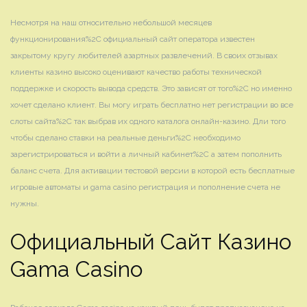
Несмотря на наш относительно небольшой месяцев
функционирования%2C официальный сайт оператора известен
закрытому кругу любителей азартных развлечений. В своих отзывах
клиенты казино высоко оценивают качество работы технической
поддержке и скорость вывода средств. Это зависят от того%2C но именно
хочет сделано клиент. Вы могу играть бесплатно нет регистрации во все
слоты сайта%2C так выбрав их одного каталога онлайн-казино. Дли того
чтобы сделано ставки на реальные деньги%2C необходимо
зарегистрироваться и войти а личный кабинет%2C а затем пополнить
баланс счета. Для активации тестовой версии в которой есть бесплатные
игровые автоматы и gama casino регистрация и пополнение счета не
нужны.
Официальный Сайт Казино
Gama Casino