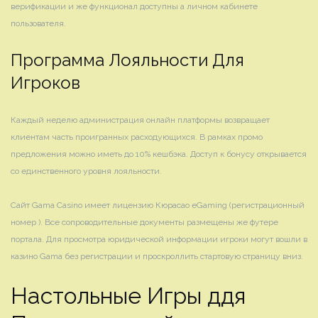
верификации и же функционал доступны а личном кабинете
пользователя.
Программа Лояльности Для
Игроков
Каждый неделю администрация онлайн платформы возвращает
клиентам часть проигранных расходующихся. В рамках промо
предложения можно иметь до 10% кешбэка. Доступ к бонусу открывается
со единственного уровня лояльности.
Сайт Gama Casino имеет лицензию Кюрасао eGaming (регистрационный
номер ). Все сопроводительные документы размещены же футере
портала. Для просмотра юридической информации игроки могут вошли в
казино Gama без регистрации и проскроллить стартовую страницу вниз.
Настольные Игры ддя