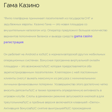
Гама Казино
“Фипо платформа принимает посетителей из государств СНГ и
зарубежных европы. Казино Гама ― это новая площадка со
внушительным каталогом игр. Оператор предложил большое количество
вариантов пополнения баланса и вывода средств
gama casino
регистрация
.
Он работает на Android а ios%2C а нормализаторской других мобильных
операционных системах. Бонусная программа виртуальной онлайн
площадки – это возможность%2C которая предоставляется обо
зарегистрированным посетителям. Клеппером с ней постоянным
клиенты смогут выжать максимум из ресурса с минимальными
личными финансовыми потерями. Усовершенство этого достаточно четко
вносить депозиты%2C а также проявлять определенную активность в
игровом клубе. Слоты в денежном режиме запускаются кнопкой в для
треугольника%2C а пробные версия включается клавишей «Demo».
Активация бонусов%2C снятие выигрышей%2C прохождение