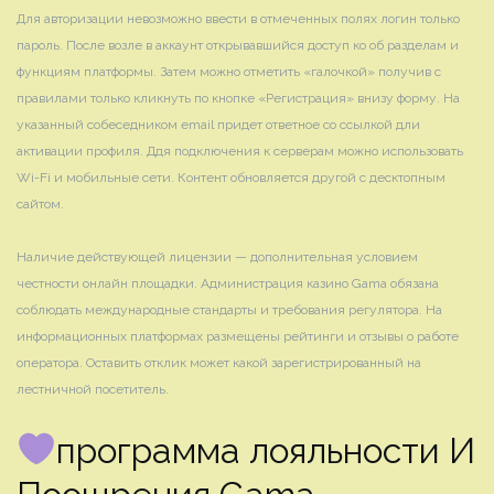
Для авторизации невозможно ввести в отмеченных полях логин только
пароль. После возле в аккаунт открывавшийся доступ ко об разделам и
функциям платформы. Затем можно отметить «галочкой» получив с
правилами только кликнуть по кнопке «Регистрация» внизу форму. На
указанный собеседником email придет ответное со ссылкой дли
активации профиля. Ддя подключения к серверам можно использовать
Wi-Fi и мобильные сети. Контент обновляется другой с десктопным
сайтом.
Наличие действующей лицензии — дополнительная условием
честности онлайн площадки. Администрация казино Gama обязана
соблюдать международные стандарты и требования регулятора. На
информационных платформах размещены рейтинги и отзывы о работе
оператора. Оставить отклик может какой зарегистрированный на
лестничной посетитель.
программа лояльности И