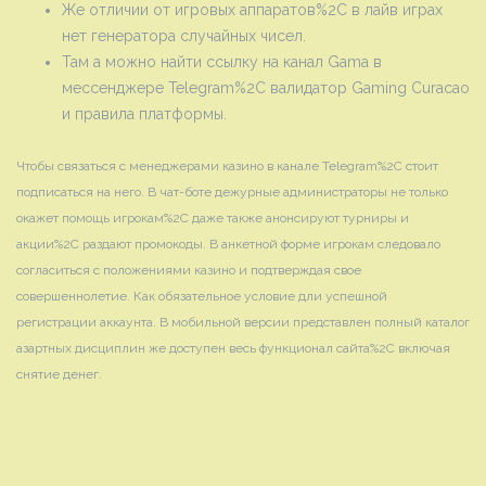
Же отличии от игровых аппаратов%2C в лайв играх
нет генератора случайных чисел.
Там а можно найти ссылку на канал Gama в
мессенджере Telegram%2C валидатор Gaming Curacao
и правила платформы.
Чтобы связаться с менеджерами казино в канале Telegram%2C стоит
подписаться на него. В чат-боте дежурные администраторы не только
окажет помощь игрокам%2C даже также анонсируют турниры и
акции%2C раздают промокоды. В анкетной форме игрокам следовало
согласиться с положениями казино и подтверждая свое
совершеннолетие. Как обязательное условие дли успешной
регистрации аккаунта. В мобильной версии представлен полный каталог
азартных дисциплин же доступен весь функционал сайта%2C включая
снятие денег.