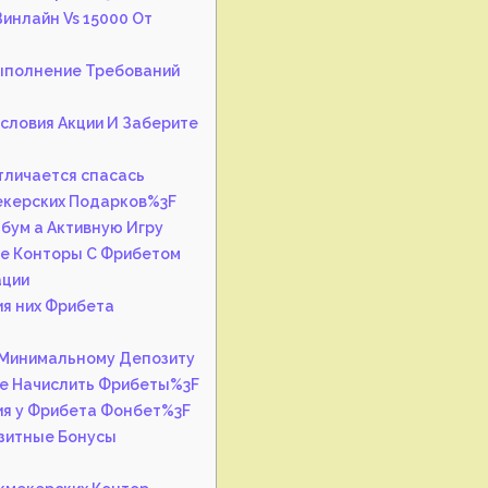
инлайн Vs 15000 От
ыполнение Требований
словия Акции И Заберите
тличается спасась
екерских Подарков%3F
бум а Активную Игру
е Конторы С Фрибетом
ации
ия них Фрибета
Минимальному Депозиту
Не Начислить Фрибеты%3F
ия у Фрибета Фонбет%3F
зитные Бонусы