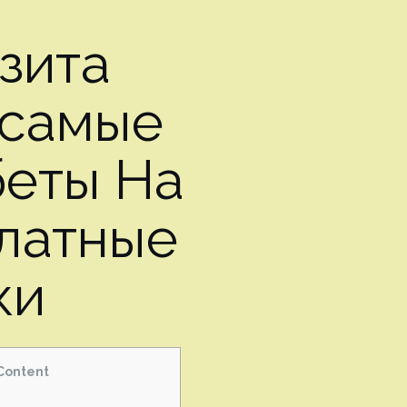
зита
 самые
еты На
латные
ки
Content