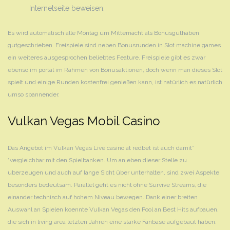
Internetseite beweisen.
Es wird automatisch alle Montag um Mitternacht als Bonusguthaben
gutgeschrieben. Freispiele sind neben Bonusrunden in Slot machine games
ein weiteres ausgesprochen beliebtes Feature. Freispiele gibt es zwar
ebenso im portal im Rahmen von Bonusaktionen, doch wenn man dieses Slot
spielt und einige Runden kostenfrei genießen kann, ist natürlich es natürlich
umso spannender.
Vulkan Vegas Mobil Casino
Das Angebot im Vulkan Vegas Live casino at redbet ist auch damit”
“vergleichbar mit den Spielbanken. Um an eben dieser Stelle zu
überzeugen und auch auf lange Sicht über unterhalten, sind zwei Aspekte
besonders bedeutsam. Parallel geht es nicht ohne Survive Streams, die
einander technisch auf hohem Niveau bewegen. Dank einer breiten
Auswahl an Spielen koennte Vulkan Vegas den Pool an Best Hits aufbauen,
die sich in living area letzten Jahren eine starke Fanbase aufgebaut haben.