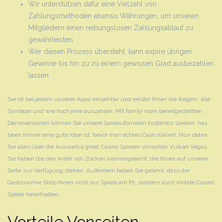
Wir unterstützen dafür eine Vielzahl von
Zahlungsmethoden ebenso Währungen, um unseren
Mitgliedern einen reibungslosen Zahlungsablauf zu
gewährleisten.
Wer diesen Prozess übersteht, kann expire übrigen
Gewinne bis hin zu zu einem gewissen Grad ausbezahlen
lassen.
Sie ist bei jedem unserer Apps einsehbar und erklärt Ihnen die Regeln, alle
Symbole und wie hoch jene auszahlen. Mit family room bereitgestellten
Demoversionen können Sie unsere Spielautomaten kostenlos spielen, has
been immer eine gute Idee ist, bevor man echtes Cash riskiert. Nun daten
Sie alles über die Auswahl a great Casino Spielen vonseiten Vulkan Vegas.
Sie haben die den Arten von Zocken kennengelernt, die Ihnen auf unserer
Seite zur Verfügung stehen. Außerdem haben Sie gelernt, dass der
Gastronomie Shop Ihnen nicht nur Spiele am Pc, sondern auch mobile Casino
Spiele bereithalten.
Vorteile Vonseiten