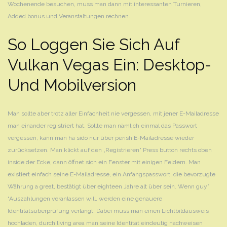
Wochenende besuchen, muss man dann mit interessanten Turnieren,
Added bonus und Veranstaltungen rechnen.
So Loggen Sie Sich Auf
Vulkan Vegas Ein: Desktop-
Und Mobilversion
Man sollte aber trotz aller Einfachheit nie vergessen, mit jener E-Mailadresse
man einander registriert hat. Sollte man nämlich einmal das Passwort
vergessen, kann man ha sido nur über perish E-Mailadresse wieder
zurücksetzen. Man klickt auf den „Registrieren“ Press button rechts oben
inside der Ecke, dann öffnet sich ein Fenster mit einigen Feldern. Man
existiert einfach seine E-Mailadresse, ein Anfangspasswort, die bevorzugte
Währung a great, bestätigt über eighteen Jahre alt über sein. Wenn guy”
“Auszahlungen veranlassen will, werden eine genauere
Identitätsüberprüfung verlangt. Dabei muss man einen Lichtbildausweis
hochladen, durch living area man seine Identität eindeutig nachweisen