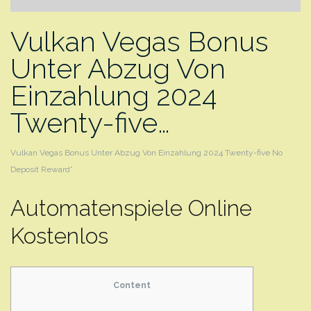
Vulkan Vegas Bonus
Unter Abzug Von
Einzahlung 2024
Twenty-five…
Vulkan Vegas Bonus Unter Abzug Von Einzahlung 2024 Twenty-five No
Deposit Reward”
Automatenspiele Online
Kostenlos
Content