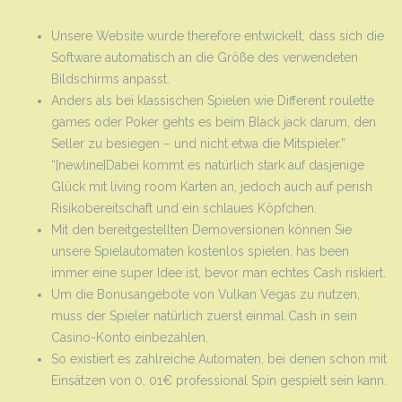
Unsere Website wurde therefore entwickelt, dass sich die
Software automatisch an die Größe des verwendeten
Bildschirms anpasst.
Anders als bei klassischen Spielen wie Different roulette
games oder Poker gehts es beim Black jack darum, den
Seller zu besiegen – und nicht etwa die Mitspieler.”
“[newline]Dabei kommt es natürlich stark auf dasjenige
Glück mit living room Karten an, jedoch auch auf perish
Risikobereitschaft und ein schlaues Köpfchen.
Mit den bereitgestellten Demoversionen können Sie
unsere Spielautomaten kostenlos spielen, has been
immer eine super Idee ist, bevor man echtes Cash riskiert.
Um die Bonusangebote von Vulkan Vegas zu nutzen,
muss der Spieler natürlich zuerst einmal Cash in sein
Casino-Konto einbezahlen.
So existiert es zahlreiche Automaten, bei denen schon mit
Einsätzen von 0, 01€ professional Spin gespielt sein kann.