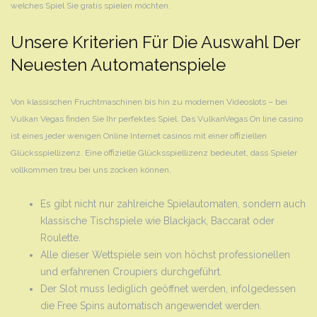
welches Spiel Sie gratis spielen möchten.
Unsere Kriterien Für Die Auswahl Der
Neuesten Automatenspiele
Von klassischen Fruchtmaschinen bis hin zu modernen Videoslots – bei
Vulkan Vegas finden Sie Ihr perfektes Spiel. Das VulkanVegas On line casino
ist eines jeder wenigen Online Internet casinos mit einer offiziellen
Glücksspiellizenz. Eine offizielle Glücksspiellizenz bedeutet, dass Spieler
vollkommen treu bei uns zocken können.
Es gibt nicht nur zahlreiche Spielautomaten, sondern auch
klassische Tischspiele wie Blackjack, Baccarat oder
Roulette.
Alle dieser Wettspiele sein von höchst professionellen
und erfahrenen Croupiers durchgeführt.
Der Slot muss lediglich geöffnet werden, infolgedessen
die Free Spins automatisch angewendet werden.