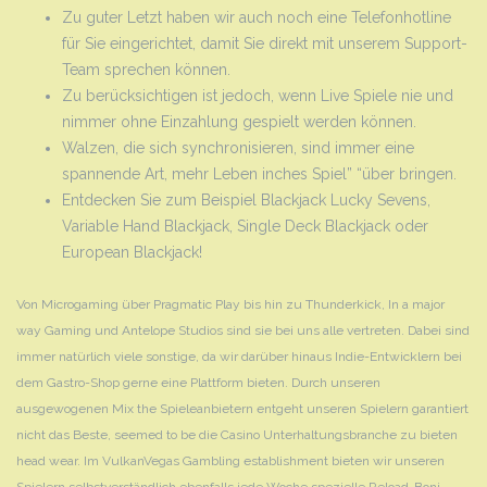
Zu guter Letzt haben wir auch noch eine Telefonhotline
für Sie eingerichtet, damit Sie direkt mit unserem Support-
Team sprechen können.
Zu berücksichtigen ist jedoch, wenn Live Spiele nie und
nimmer ohne Einzahlung gespielt werden können.
Walzen, die sich synchronisieren, sind immer eine
spannende Art, mehr Leben inches Spiel” “über bringen.
Entdecken Sie zum Beispiel Blackjack Lucky Sevens,
Variable Hand Blackjack, Single Deck Blackjack oder
European Blackjack!
Von Microgaming über Pragmatic Play bis hin zu Thunderkick, In a major
way Gaming und Antelope Studios sind sie bei uns alle vertreten. Dabei sind
immer natürlich viele sonstige, da wir darüber hinaus Indie-Entwicklern bei
dem Gastro-Shop gerne eine Plattform bieten. Durch unseren
ausgewogenen Mix the Spieleanbietern entgeht unseren Spielern garantiert
nicht das Beste, seemed to be die Casino Unterhaltungsbranche zu bieten
head wear. Im VulkanVegas Gambling establishment bieten wir unseren