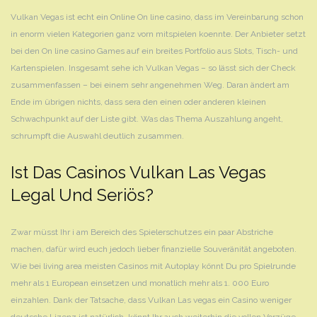
Vulkan Vegas ist echt ein Online On line casino, dass im Vereinbarung schon
in enorm vielen Kategorien ganz vorn mitspielen koennte. Der Anbieter setzt
bei den On line casino Games auf ein breites Portfolio aus Slots, Tisch- und
Kartenspielen. Insgesamt sehe ich Vulkan Vegas – so lässt sich der Check
zusammenfassen – bei einem sehr angenehmen Weg. Daran ändert am
Ende im übrigen nichts, dass sera den einen oder anderen kleinen
Schwachpunkt auf der Liste gibt. Was das Thema Auszahlung angeht,
schrumpft die Auswahl deutlich zusammen.
Ist Das Casinos Vulkan Las Vegas
Legal Und Seriös?
Zwar müsst Ihr i am Bereich des Spielerschutzes ein paar Abstriche
machen, dafür wird euch jedoch lieber finanzielle Souveränität angeboten.
Wie bei living area meisten Casinos mit Autoplay könnt Du pro Spielrunde
mehr als 1 European einsetzen und monatlich mehr als 1. 000 Euro
einzahlen. Dank der Tatsache, dass Vulkan Las vegas ein Casino weniger