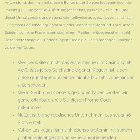
Anwendung, den man mit diesem Bonus unter Spielen festlegen koennte,
jeweils 5 €. Eine genaue Auflistung jener Slots, pass away zur Erfüllung
dieser Umsatzbedingungen ganz oder teilweise ausgeschlossen sind, ist in
living room Bonusbedingungen auf jeder Webseite aufgeführt. Falls unsere
Spieler noch eine Frage haben oder einem Problem entgegensehen, steht
unser professioneller Kundensupport rund o die Uhr in mehreren Sprachen
zu der Verfügung.
Wer bei weitem nicht das erste Zeichen im Casino spielt,
weiß, dass jedes Spiel seine eigenen Regeln hat, doch
diese grundlegend einander nicht allzu sehr voneinander
unterscheiden.
Wenn Sie ihn nicht bereits gefunden haben, wollen wir
gerne offenbaren, wie Sie diesen Promo Code
bekommen.
NetEnt ist ein schwedisches Unternehmen, das seit 1996
Slots erstellt.
Vulkan Las vegas kann sich ebenso weiterhin mit seinem
großen Spielangebot und seiner ansprechenden