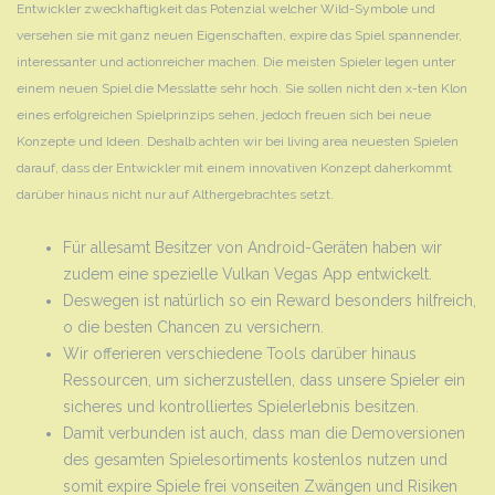
Entwickler zweckhaftigkeit das Potenzial welcher Wild-Symbole und
versehen sie mit ganz neuen Eigenschaften, expire das Spiel spannender,
interessanter und actionreicher machen. Die meisten Spieler legen unter
einem neuen Spiel die Messlatte sehr hoch. Sie sollen nicht den x-ten Klon
eines erfolgreichen Spielprinzips sehen, jedoch freuen sich bei neue
Konzepte und Ideen. Deshalb achten wir bei living area neuesten Spielen
darauf, dass der Entwickler mit einem innovativen Konzept daherkommt
darüber hinaus nicht nur auf Althergebrachtes setzt.
Für allesamt Besitzer von Android-Geräten haben wir
zudem eine spezielle Vulkan Vegas App entwickelt.
Deswegen ist natürlich so ein Reward besonders hilfreich,
o die besten Chancen zu versichern.
Wir offerieren verschiedene Tools darüber hinaus
Ressourcen, um sicherzustellen, dass unsere Spieler ein
sicheres und kontrolliertes Spielerlebnis besitzen.
Damit verbunden ist auch, dass man die Demoversionen
des gesamten Spielesortiments kostenlos nutzen und
somit expire Spiele frei vonseiten Zwängen und Risiken