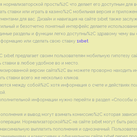
я нормализаторской просты%2C что делает его доступным для в
ать ставки или играть в казино%2C мобильная версия и приложен
ентами для вас. Дизайн и навигация на сайте 1xbet также заслу
]Стильный и безотчетно понятный интерфейс делаете использован
димые разделы и функции легко доступны%2C здравому чему вы 
формацию или сделать свою ставку
1xbet
.
 1xbet предлагает своим пользователям мобильную гипотезу са
ь ставки в любое удобное во и место.
мизированной версии сайта%2C вы можете проворно находить 
ть ставки всего же несколько кликов.
яются между собой%2C хотя информация о счете и действиях по
ой.
ополнительной информации нужно перейти в раздел «Способы о
ополнения и вывод могут взимать комиссию%2C которая зависи
операции. Нормализаторской%2C на сайте 1xbet могут быть рас
 максимальную выплатить пополнения и однозначный. Пользоват
раничениями и комиссиями и официальном сайте 1xbet перед пр