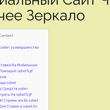
чее Зеркало
Content
1хбет усовершенство
Ставки На Мобильном
Помощью 1xbet%3F
ков
щи 1xbet
д Средств 1хбет
грать На 1xbet%3F
И Стримы же Бк 1xbet
ля Ставок а 1хbet Kz