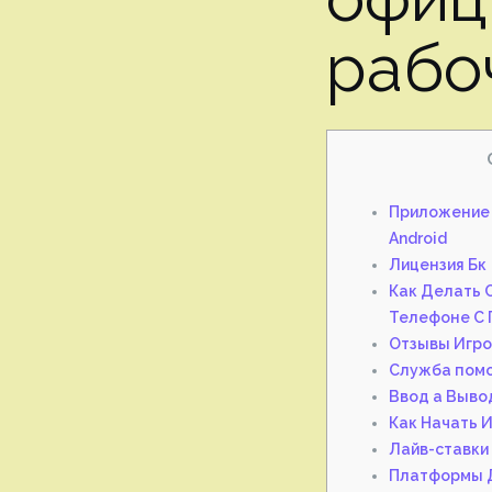
рабо
Приложение 
Android
Лицензия Бк
Как Делать 
Телефоне С 
Отзывы Игро
Служба помо
Ввод а Выво
Как Начать И
Лайв-ставки 
Платформы Д