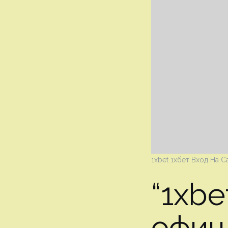
1xbet 1хбет Вход На 
“1xbe
офиц