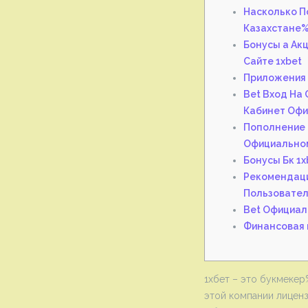
Насколько П
Казахстане%
Бонусы а Ак
Сайте 1xbet
Приложения 
Bet Вход На
Кабинет Офи
Пополнение 
Официальном
Бонусы Бк 1x
Рекомендаци
Пользовате
Bet Официал
Финансовая 
1хбет – это букмекер
этой компании лиценз