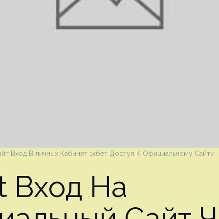
Сайт Вход В личных Кабинет 1хбет Доступ К Официальному Сайту
t Вход На
иальный Сайт Ч