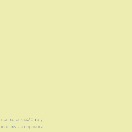
тся 1хставка%2C то у
но в случае перевода