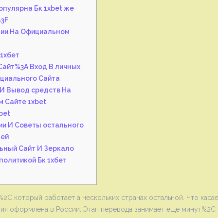
опулярна Бк 1xbet же
3F
ции На Официальном
1хбет
 Сайт%3A Вход В личных
циального Сайта
И Вывод средств На
 Сайте 1xbet
bet
и И Советы остального
лей
ьный Сайт И Зеркало
политикой Бк 1хбет
%2C который работает а нескольких странах остальной. Что касае
ия оформлена в России. Этап перевода занимает еще минут%2C 