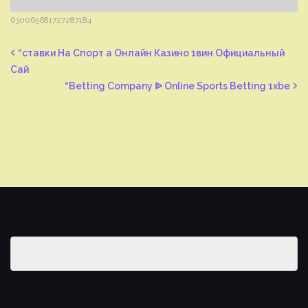
630065681727287184
“ставки На Спорт а Онлайн Казино 1вин Официальный
Сай
“Betting Company ᐉ Online Sports Betting 1xbe