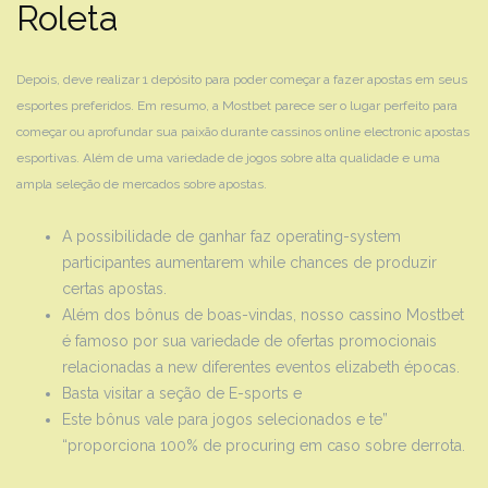
Roleta
Depois, deve realizar 1 depósito para poder começar a fazer apostas em seus
esportes preferidos. Em resumo, a Mostbet parece ser o lugar perfeito para
começar ou aprofundar sua paixão durante cassinos online electronic apostas
esportivas. Além de uma variedade de jogos sobre alta qualidade e uma
ampla seleção de mercados sobre apostas.
A possibilidade de ganhar faz operating-system
participantes aumentarem while chances de produzir
certas apostas.
Além dos bônus de boas-vindas, nosso cassino Mostbet
é famoso por sua variedade de ofertas promocionais
relacionadas a new diferentes eventos elizabeth épocas.
Basta visitar a seção de E-sports e
Este bônus vale para jogos selecionados e te”
“proporciona 100% de procuring em caso sobre derrota.