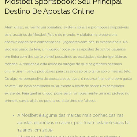
Mostbet Sportsbook: Seu Principal
Destino De Apostas Online
Além disso, eu verifiquei operating system bônus e promoções disponíveis
para usuários da Mostbet País e do mundo. A plataforma proporciona
oportunidades para compensar os” “jogadores com bônus excepcionais. No
lado esquerdo da tela, um jogador pode ver as apostas de outros usuários,
em linha com the parte visível possuindo as estatísticas dasjenige últimas
rodadas. A tendência está rodeo na direção de que os grandes cassinos
online unem vários produtores para cassinos ao palpitante sob o mesmo teto.
De alguma perspectiva de apostas esportivas, é recurso financeiro bem gasto
se atrai um novo comprador ou aumenta a lealdade sobre um comprador
existente. Para ganhar u jogo, pode servir simplesmente uma ex profeso no
primeiro cavalo atrás do percha ou little time de futebol.
A Mostbet é alguma das marcas mais conhecidas nas
apostas esportivas e casino, pois foram estabelecidas há
12 anos, em 2009.