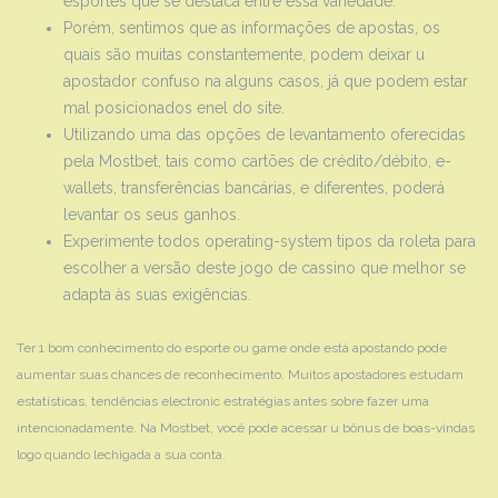
esportes que se destaca entre essa variedade.
Porém, sentimos que as informações de apostas, os
quais são muitas constantemente, podem deixar u
apostador confuso na alguns casos, já que podem estar
mal posicionados enel do site.
Utilizando uma das opções de levantamento oferecidas
pela Mostbet, tais como cartões de crédito/débito, e-
wallets, transferências bancárias, e diferentes, poderá
levantar os seus ganhos.
Experimente todos operating-system tipos da roleta para
escolher a versão deste jogo de cassino que melhor se
adapta às suas exigências.
Ter 1 bom conhecimento do esporte ou game onde está apostando pode
aumentar suas chances de reconhecimento. Muitos apostadores estudam
estatísticas, tendências electronic estratégias antes sobre fazer uma
intencionadamente. Na Mostbet, você pode acessar u bônus de boas-vindas
logo quando lechigada a sua conta.