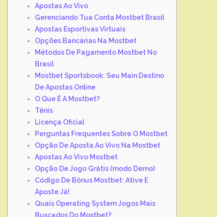
Apostas Ao Vivo
Gerenciando Tua Conta Mostbet Brasil
Apostas Esportivas Virtuais
Opções Bancárias Na Mostbet
Métodos De Pagamento Mostbet No
Brasil
Mostbet Sportsbook: Seu Main Destino
De Apostas Online
O Que É A Mostbet?
Tênis
Licença Oficial
Perguntas Frequentes Sobre O Mostbet
Opção De Aposta Ao Vivo Na Mostbet
Apostas Ao Vivo Mostbet
Opção De Jogo Grátis (modo Demo)
Código De Bônus Mostbet: Ative E
Aposte Já!
Quais Operating System Jogos Mais
Buscados Do Mostbet?