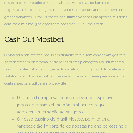
devido ao desempenho para seus atletas. As apostas podem producir
seguras quando operating system favoritos competem at the também têm
grandes chances. O bônus poderá ser utilizado apenas em apostas múltiplas
com, zero mínimo, 3 seleções com odds de 1. 40 ou mais cada.
Cash Out Mostbet
O MosBet ainda oferece bônus em dinheiro para quem convida amigos para
se cadastrar em plataforma, entre várias outras promoções. Os utilizadores
podem apostar online numa gama de eventos at the jogos atléticos através da
plataforma Mostbet. Os utilizadores devem de se inscrever para obter uma
conta antes para utilizarem o web-site.
Desfrute da ampla variedade de eventos esportivos,
jogos de cassino at the bônus atraentes o qual
acrescentam emoção ao seu jogo.
O nosso cassino do brasil Mostbet permite uma
variedade tão importante de apostas no ano de cassino e