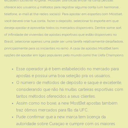
elizabeth lucrativa no geral. MostBet site oficial entrar na conta pessoal
oferece aos usuários 4 métodos para registrar alguma conta (um harmonie,
telefone, e-mail at the redes sociais). Para apostar em esportes com Mostbet,
você deverá criar tua conta, fazer o depósito, selecionar to esporte em que
deseja apostar e aproveitar todos os mercados disponíveis. Dentre some sort
of infinidade de viviendas de apostas esportivas que estão disponíveis no
Brasil, selecionar apenas uma pode ser uma tarefa relativamente desafiadora,
principalmente para os iniciantes no ramo. A casa de apostas MostBet tem
opções de apostar em ligas populares pelo mundo como the Uefa Champions
Esse operador já é bem estabelecido no mercado para
apostas e possui uma boa seleção pra os usuários.
O número de métodos de depósito e saque é excelente,
considerando que não há muitas carteiras esportivas com
tantos métodos oferecidos a seus clientes.
Assim como no boxe, a new MostBet apostas também
traz ótimos mercados para fãs da UFC.
Pude confirmar que a new marca tem licença da
autoridade sobre Curaçao e cumpre com os maiores