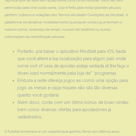
significa que se você tem atualmente uma conta Mostbet, você não tem
permissão para criar outra conta. Isso é feito para evitar grandes abusos
perform sistema e violações dos Termos elizabeth Condições da Mostbet. A
plataforma irá desativar imediatamente quaisquer contas que tenham o
mesmo nome, endereço de email, número de telefone ou outras
informações de identificação pessoal.
Portanto, pra baixar o aplicativo Mostbet para iOS, basta
que você altere a tua localização para algum país onde
some sort of casa de apostas esteja sediada at the faça o
down load normalmente pela loja de” “programas.
Embora a rede ofereça jogos asi como uma opção para
jogo, as mesas e caça-níqueis não são tão diversas
quanto você gostaria.
Além disso, conta com um ótimo bônus de boas-vindas,
bem como diversas ofertas para apostadores já
cadastrados.
O futebol americano é um esporte que ganhou fama nos últimos anos,