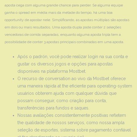
aposta cega com alguma grande chance para perder. Se alguma equipe
ganha o spread em média mais da metade do tempo, há uma boa
opportunity de apostar nele. Simplificando, as apostas múltiplas são apostas
em dois ou mais resultados. Uma aposta dupla pode conter 2 seleções
vencedoras de corrida separadas, enquanto alguma aposta tripla tem a
possibilidade de conter 3 apostas principais combinadas em uma aposta.
Após o padrón, você pode realizar login na sua conta e
gustar os diversos jogos e opções para apostas
disponíveis na plataforma Mostbet.
O recurso de conversation ao vivo da Mostbet oferece
uma maneira rápida at the eficiente para operating-system
usuários obterem ajuda com qualquer dúvida que
possam conseguir, como criação para conta,
transferências para fundos e saques.
Nossas avaliações consistentemente positivas refletem
the qualidade de nossos serviços, como nossa ampla
seleção de esportes, sistema sobre pagamento confiável