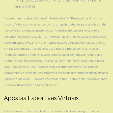
living, LuckyStreak, Authentic Video gaming, TVBet, e
vários outros!
Cupons com o status “Cancelar”, “Reembolsar” e “Resgatar”, assim como
cupons feitos no ano de contas bônus ou ganhos através para apostas grátis,
não serão considerados neste bônus. A equipe de suporte ao cliente é
bastante responsiva e bastante informada, garantindo os quais os jogadores
recebam ajuda eficaz no menor tempo possível. É fácil gerenciar sua conta
em Mostbet Brasil uma vez que ela é muito simples por si só. A user
interface é muito amigável e você pode navegar confortavelmente pelas
diferentes configurações de uma conta, dormir dinheiro, sacar dinheiro ou
usar 1 serviço de ajuda. Nosso cassino Mostbet oferece vários códigos
promocionais e cerca de 20 promoções especiais diferentes disponíveis para
jogadores nacionais. Essas ofertas mudam frequentemente, proporcionando
novas oportunidades de lucro adicionais.
Apostas Esportivas Virtuais
Tudo isso dentro de uma plataforma bastante fácil de navegar, total pelo