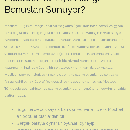
Bonusları Sunuyor?
Mostbet TR şirketi meşhur futbol maçlarına (1500’den fazla pazar) ve 35’ten
fazla başka disipline çok çeşitli spor bahisleri sunar. Bahisçinin web siteye
kaydolmak sadece birkaç dakika sürerken, yeni kullanıcılar kumarhane için
9000 TRY + 250 FS’ye kadar cömert ilk afin de yatırma bonusları alırlar. 2009
yılından bu yana kumar empieza eğlence portalı, müşterilerine en iyi slot
makinelerini sunarak başarılı bir şekilde hizmet vermektedir. Ayrıca
kazançlarını hızlı ve güvenli bir şekilde çekme imkanı da sunmaktadır.
Mostbet, spor bahisleri, canlı bahisler, on line casino oyunları ve çok daha
fazlası dahil olmak üzere” “çok çeşitli bahis seçenekleri sunar. Mostbet,
Türkiye’de spor bahisleri ve casino oyunları sunan popüler bir çevrim içi bahis
platformudur.
Bugünlerde çok sayıda bahis şirketi var empieza Mostbet
en popüler olanlardan biri.
Gerçek parayla oynanan oyunları oynayıp