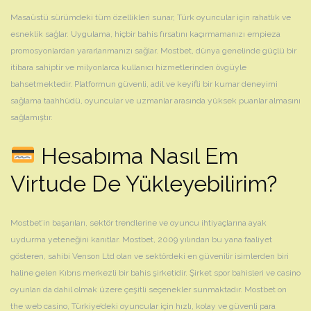
Masaüstü sürümdeki tüm özellikleri sunar, Türk oyuncular için rahatlık ve
esneklik sağlar. Uygulama, hiçbir bahis fırsatını kaçırmamanızı empieza
promosyonlardan yararlanmanızı sağlar. Mostbet, dünya genelinde güçlü bir
itibara sahiptir ve milyonlarca kullanıcı hizmetlerinden övgüyle
bahsetmektedir. Platformun güvenli, adil ve keyifli bir kumar deneyimi
sağlama taahhüdü, oyuncular ve uzmanlar arasında yüksek puanlar almasını
sağlamıştır.
Hesabıma Nasıl Em
Virtude De Yükleyebilirim?
Mostbet’in başarıları, sektör trendlerine ve oyuncu ihtiyaçlarına ayak
uydurma yeteneğini kanıtlar. Mostbet, 2009 yılından bu yana faaliyet
gösteren, sahibi Venson Ltd olan ve sektördeki en güvenilir isimlerden biri
haline gelen Kıbrıs merkezli bir bahis şirketidir. Şirket spor bahisleri ve casino
oyunları da dahil olmak üzere çeşitli seçenekler sunmaktadır. Mostbet on
the web casino, Türkiye’deki oyuncular için hızlı, kolay ve güvenli para