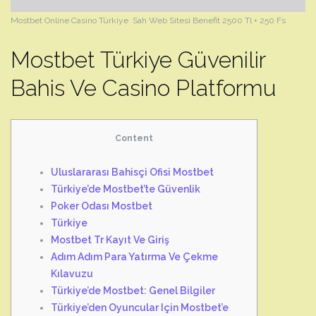
Mostbet Online Casino Türkiye ️ Sah Web Sitesi Benefit 2500 Tl + 250 Fs
Mostbet Türkiye Güvenilir
Bahis Ve Casino Platformu
Content
Uluslararası Bahisçi Ofisi Mostbet
Türkiye’de Mostbet’te Güvenlik
Poker Odası Mostbet
Türkiye
Mostbet Tr Kayıt Ve Giriş
Adım Adım Para Yatırma Ve Çekme
Kılavuzu
Türkiye’de Mostbet: Genel Bilgiler
Türkiye’den Oyuncular Için Mostbet’e