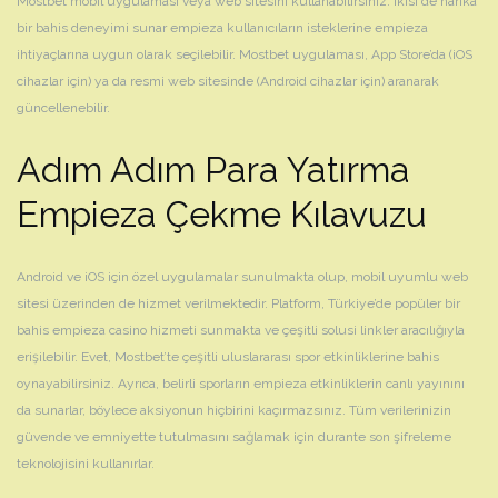
Mostbet mobil uygulaması veya web sitesini kullanabilirsiniz. İkisi de harika
bir bahis deneyimi sunar empieza kullanıcıların isteklerine empieza
ihtiyaçlarına uygun olarak seçilebilir. Mostbet uygulaması, App Store’da (iOS
cihazlar için) ya da resmi web sitesinde (Android cihazlar için) aranarak
güncellenebilir.
Adım Adım Para Yatırma
Empieza Çekme Kılavuzu
Android ve iOS için özel uygulamalar sunulmakta olup, mobil uyumlu web
sitesi üzerinden de hizmet verilmektedir. Platform, Türkiye’de popüler bir
bahis empieza casino hizmeti sunmakta ve çeşitli solusi linkler aracılığıyla
erişilebilir. Evet, Mostbet’te çeşitli uluslararası spor etkinliklerine bahis
oynayabilirsiniz. Ayrıca, belirli sporların empieza etkinliklerin canlı yayınını
da sunarlar, böylece aksiyonun hiçbirini kaçırmazsınız. Tüm verilerinizin
güvende ve emniyette tutulmasını sağlamak için durante son şifreleme
teknolojisini kullanırlar.