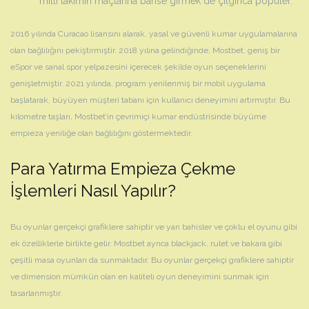
milli takımın maçlarına bahse girmek de çılgınca popüler.
2016 yılında Curacao lisansını alarak, yasal ve güvenli kumar uygulamalarına
olan bağlılığını pekiştirmiştir. 2018 yılına gelindiğinde, Mostbet, geniş bir
eSpor ve sanal spor yelpazesini içerecek şekilde oyun seçeneklerini
genişletmiştir. 2021 yılında, program yenilenmiş bir mobil uygulama
başlatarak, büyüyen müşteri tabanı için kullanıcı deneyimini artırmıştır. Bu
kilometre taşları, Mostbet’in çevrimiçi kumar endüstrisinde büyüme
empieza yeniliğe olan bağlılığını göstermektedir.
Para Yatırma Empieza Çekme
İşlemleri Nasıl Yapılır?
Bu oyunlar gerçekçi grafiklere sahiptir ve yan bahisler ve çoklu el oyunu gibi
ek özelliklerle birlikte gelir. Mostbet ayrıca blackjack, rulet ve bakara gibi
çeşitli masa oyunları da sunmaktadır. Bu oyunlar gerçekçi grafiklere sahiptir
ve dimension mümkün olan en kaliteli oyun deneyimini sunmak için
tasarlanmıştır.