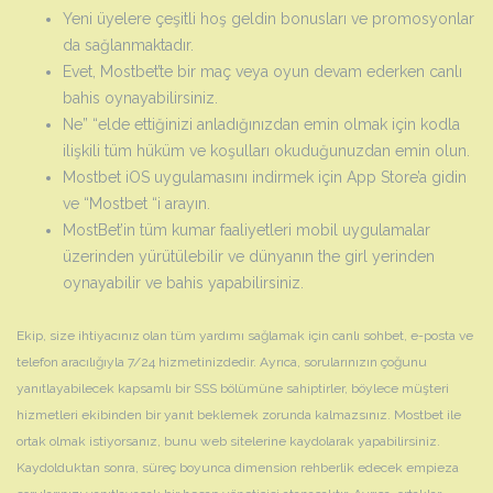
Yeni üyelere çeşitli hoş geldin bonusları ve promosyonlar
da sağlanmaktadır.
Evet, Mostbet’te bir maç veya oyun devam ederken canlı
bahis oynayabilirsiniz.
Ne” “elde ettiğinizi anladığınızdan emin olmak için kodla
ilişkili tüm hüküm ve koşulları okuduğunuzdan emin olun.
Mostbet iOS uygulamasını indirmek için App Store’a gidin
ve “Mostbet “i arayın.
MostBet’in tüm kumar faaliyetleri mobil uygulamalar
üzerinden yürütülebilir ve dünyanın the girl yerinden
oynayabilir ve bahis yapabilirsiniz.
Ekip, size ihtiyacınız olan tüm yardımı sağlamak için canlı sohbet, e-posta ve
telefon aracılığıyla 7/24 hizmetinizdedir. Ayrıca, sorularınızın çoğunu
yanıtlayabilecek kapsamlı bir SSS bölümüne sahiptirler, böylece müşteri
hizmetleri ekibinden bir yanıt beklemek zorunda kalmazsınız. Mostbet ile
ortak olmak istiyorsanız, bunu web sitelerine kaydolarak yapabilirsiniz.
Kaydolduktan sonra, süreç boyunca dimension rehberlik edecek empieza