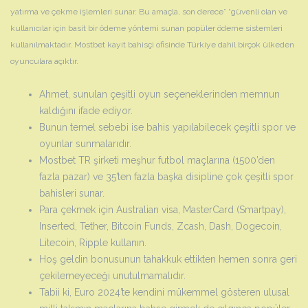
yatırma ve çekme işlemleri sunar. Bu amaçla, son derece” “güvenli olan ve
kullanıcılar için basit bir ödeme yöntemi sunan popüler ödeme sistemleri
kullanılmaktadır. Mostbet kayit bahisçi ofisinde Türkiye dahil birçok ülkeden
oyunculara açıktır.
Ahmet, sunulan çeşitli oyun seçeneklerinden memnun
kaldığını ifade ediyor.
Bunun temel sebebi ise bahis yapılabilecek çeşitli spor ve
oyunlar sunmalarıdır.
Mostbet TR şirketi meşhur futbol maçlarına (1500’den
fazla pazar) ve 35’ten fazla başka disipline çok çeşitli spor
bahisleri sunar.
Para çekmek için Australian visa, MasterCard (Smartpay),
Inserted, Tether, Bitcoin Funds, Zcash, Dash, Dogecoin,
Litecoin, Ripple kullanın.
Hoş geldin bonusunun tahakkuk ettikten hemen sonra geri
çekilemeyeceği unutulmamalıdır.
Tabii ki, Euro 2024’te kendini mükemmel gösteren ulusal