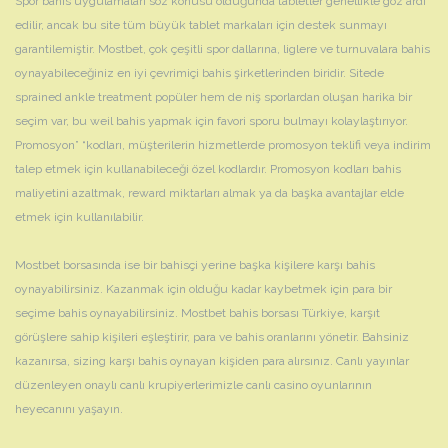
Spor bahis uygulamaları söz konusu olduğunda tabletler genellikle göz ardı
edilir, ancak bu site tüm büyük tablet markaları için destek sunmayı
garantilemiştir. Mostbet, çok çeşitli spor dallarına, liglere ve turnuvalara bahis
oynayabileceğiniz en iyi çevrimiçi bahis şirketlerinden biridir. Sitede
sprained ankle treatment popüler hem de niş sporlardan oluşan harika bir
seçim var, bu weil bahis yapmak için favori sporu bulmayı kolaylaştırıyor.
Promosyon” “kodları, müşterilerin hizmetlerde promosyon teklifi veya indirim
talep etmek için kullanabileceği özel kodlardır. Promosyon kodları bahis
maliyetini azaltmak, reward miktarları almak ya da başka avantajlar elde
etmek için kullanılabilir.
Mostbet borsasında ise bir bahisçi yerine başka kişilere karşı bahis
oynayabilirsiniz. Kazanmak için olduğu kadar kaybetmek için para bir
seçime bahis oynayabilirsiniz. Mostbet bahis borsası Türkiye, karşıt
görüşlere sahip kişileri eşleştirir, para ve bahis oranlarını yönetir. Bahsiniz
kazanırsa, sizing karşı bahis oynayan kişiden para alırsınız. Canlı yayınlar
düzenleyen onaylı canlı krupiyerlerimizle canlı casino oyunlarının
heyecanını yaşayın.