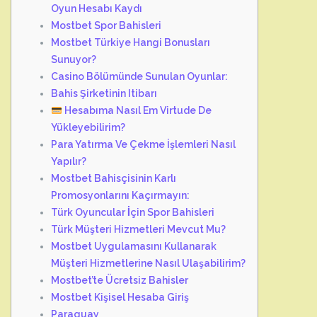
Oyun Hesabı Kaydı
Mostbet Spor Bahisleri
Mostbet Türkiye Hangi Bonusları
Sunuyor?
Casino Bölümünde Sunulan Oyunlar:
Bahis Şirketinin Itibarı
Hesabıma Nasıl Em Virtude De
Yükleyebilirim?
Para Yatırma Ve Çekme İşlemleri Nasıl
Yapılır?
Mostbet Bahisçisinin Karlı
Promosyonlarını Kaçırmayın:
Türk Oyuncular İçin Spor Bahisleri
Türk Müşteri Hizmetleri Mevcut Mu?
Mostbet Uygulamasını Kullanarak
Müşteri Hizmetlerine Nasıl Ulaşabilirim?
Mostbet’te Ücretsiz Bahisler
Mostbet Kişisel Hesaba Giriş
Paraguay