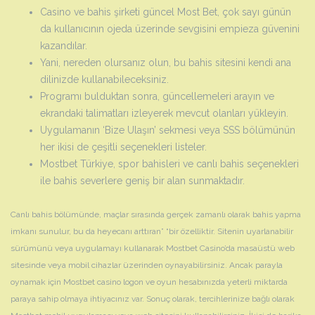
Casino ve bahis şirketi güncel Most Bet, çok sayı günün
da kullanıcının ojeda üzerinde sevgisini empieza güvenini
kazandılar.
Yani, nereden olursanız olun, bu bahis sitesini kendi ana
dilinizde kullanabileceksiniz.
Programı bulduktan sonra, güncellemeleri arayın ve
ekrandaki talimatları izleyerek mevcut olanları yükleyin.
Uygulamanın ‘Bize Ulaşın’ sekmesi veya SSS bölümünün
her ikisi de çeşitli seçenekleri listeler.
Mostbet Türkiye, spor bahisleri ve canlı bahis seçenekleri
ile bahis severlere geniş bir alan sunmaktadır.
Canlı bahis bölümünde, maçlar sırasında gerçek zamanlı olarak bahis yapma
imkanı sunulur, bu da heyecanı arttıran” “bir özelliktir. Sitenin uyarlanabilir
sürümünü veya uygulamayı kullanarak Mostbet Casino’da masaüstü web
sitesinde veya mobil cihazlar üzerinden oynayabilirsiniz. Ancak parayla
oynamak için Mostbet casino logon ve oyun hesabınızda yeterli miktarda
paraya sahip olmaya ihtiyacınız var. Sonuç olarak, tercihlerinize bağlı olarak