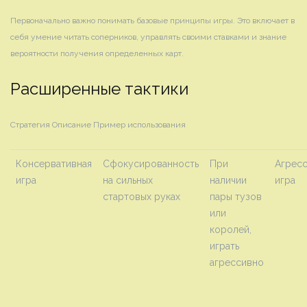
Первоначально важно понимать базовые принципы игры. Это включает в
себя умение читать соперников, управлять своими ставками и знание
вероятности получения определенных карт.
Расширенные тактики
Стратегия
Описание
Пример использования
Консервативная
Сфокусированность
При
Агресс
игра
на сильных
наличии
игра
стартовых руках
пары тузов
или
королей,
играть
агрессивно