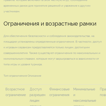
правила, которые включают в себя честную игру, соблюдение
временных рамок для принятия решений и уважение к другим
участникам.
Ограничения и возрастные рамки
Для обеспечения безопасности и соблюдения законодательства, на
площадке установлены определенные ограничения. В частности, доступ
к игровым сервисам предоставляется только лицам, достигшим
совершеннолетия. Также существуют ограничения по максимальным и
минимальным ставкам, которые могут варьироваться в зависимости от
типа игры и уровня турнира.
Тип ограничения
Описание
Возрастное
Доступ
Финансовые
Минимальные
Пра
ограничение
разрешен
ограничения
и
пов
лицам
максимальные