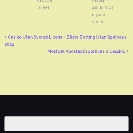
старше
ставки
18 лет
зависят от
игры и
уровня
Casino Utan Svensk Licens » Bästa Betting Utan Spelpaus
2024
Mostbet Apostas Esportivas & Cassino