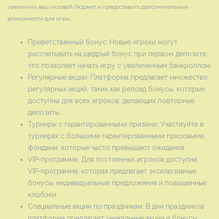
увеличить ваш игровой бюджет и предоставить дополнительные
возможности для игры.
Приветственный бонус: Новые игроки могут
рассчитывать на щедрый бонус при первом депозите,
что позволяет начать игру с увеличенным банкроллом.
Регулярные акции: Платформа предлагает множество
регулярных акций, таких как релоад бонусы, которые
доступны для всех игроков, делающих повторные
депозиты.
Турниры с гарантированными призами: Участвуйте в
турнирах с большими гарантированными призовыми
фондами, которые часто превышают ожидания.
VIP-программа: Для постоянных игроков доступна
VIP-программа, которая предлагает эксклюзивные
бонусы, индивидуальные предложения и повышенные
кэшбэки.
Специальные акции по праздникам: В дни праздников
платформа предлагает уникальные акции и бонусы,