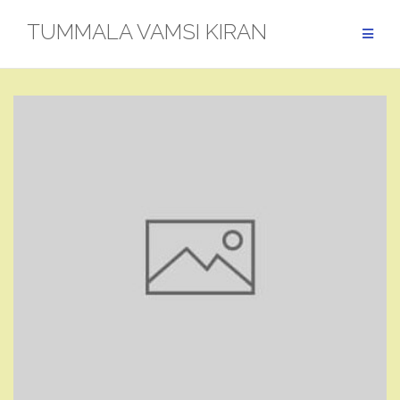
Skip
TUMMALA VAMSI KIRAN
to
content