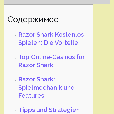
Содержимое
Razor Shark Kostenlos
Spielen: Die Vorteile
Top Online-Casinos für
Razor Shark
Razor Shark:
Spielmechanik und
Features
Tipps und Strategien