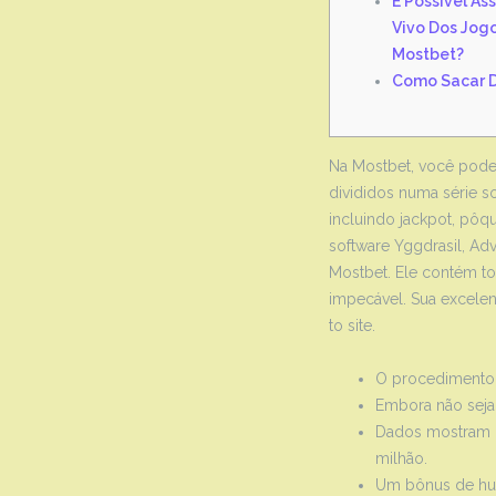
É Possível As
Vivo Dos Jog
Mostbet?
Como Sacar D
Na Mostbet, você pode 
divididos numa série s
incluindo jackpot, pôq
software Yggdrasil, A
Mostbet. Ele contém tod
impecável. Sua excelen
to site.
O procedimento s
Embora não seja 
Dados mostram qu
milhão.
Um bônus de hun