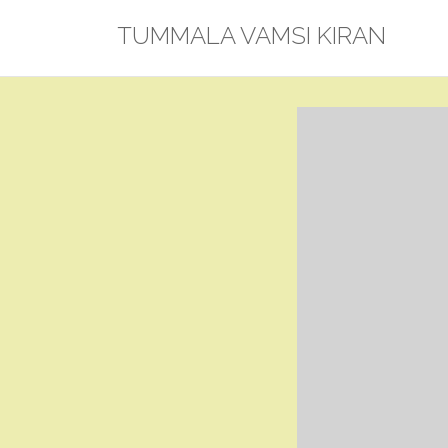
Skip
TUMMALA VAMSI KIRAN
to
content