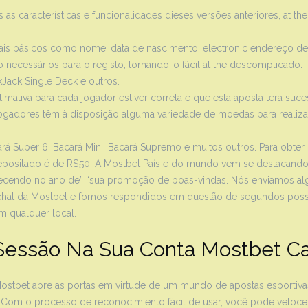
 as características e funcionalidades dieses versões anteriores, at t
is básicos como nome, data de nascimento, electronic endereço de
 necessários para o registo, tornando-o fácil at the descomplicado.
Jack Single Deck e outros.
imativa para cada jogador estiver correta é que esta aposta terá suce
ogadores têm à disposição alguma variedade de moedas para realizar
 Super 6, Bacará Mini, Bacará Supremo e muitos outros. Para obter m
depositado é de R$50. A Mostbet País e do mundo vem se destacand
erecendo no ano de” “sua promoção de boas-vindas. Nós enviamos 
a chat da Mostbet e fomos respondidos em questão de segundos pos
m qualquer local.
 Sessão Na Sua Conta Mostbet C
stbet abre as portas em virtude de um mundo de apostas esportivas
 Com o processo de reconocimiento fácil de usar, você pode veloce