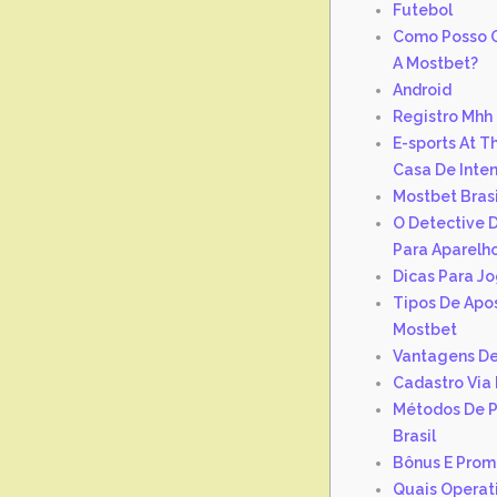
Futebol
Como Posso O
A Mostbet?
Android
Registro Mhh
E-sports At T
Casa De Inte
Mostbet Brasi
O Detective D
Para Aparelh
Dicas Para J
Tipos De Apo
Mostbet
Vantagens De
Cadastro Via 
Métodos De 
Brasil
Bônus E Prom
Quais Operat