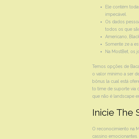
Ele contém todas
impecável.
Os dados pessoa
todos os que são
Americano, Black
Somente ze a est
Na MostBet, os j
Temos opções de Bacará
o valor mínimo a ser 
bônus la cual está of
to time de suporte vi
que não é landscape e
Inicie The
O reconocimiento na Mo
cassino emocionantes.