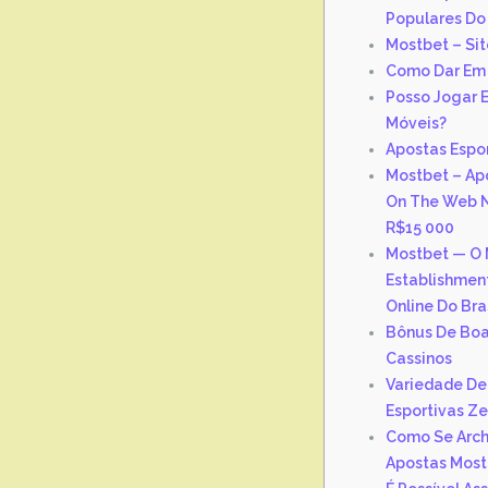
Populares Do
Mostbet – Site
Como Dar Em 
Posso Jogar 
Móveis?
Apostas Espor
Mostbet – Apo
On The Web N
R$15 000
Mostbet — O 
Establishment
Online Do Bra
Bônus De Boas
Cassinos
Variedade De
Esportivas Ze
Como Se Arch
Apostas Most