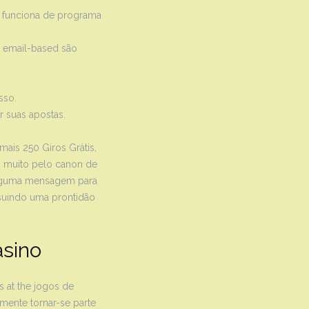
he funciona de programa
 email-based são
sso.
 suas apostas.
ais 250 Giros Grátis,
o muito pelo canon de
alguma mensagem para
suindo uma prontidão
asino
 at the jogos de
mente tornar-se parte