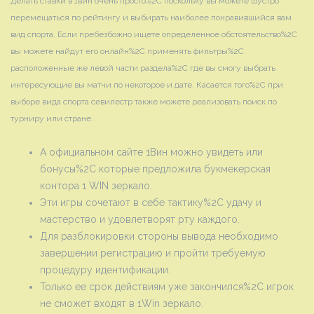
Делать ставки в 1вин очень просто%2C поскольку вы можете шустро
перемещаться по рейтингу и выбирать наиболее понравившийся вам
вид спорта. Если пребезбожно ищете определенное обстоятельство%2C
вы можете найдут его онлайн%2C применять фильтры%2C
расположенные же левой части раздела%2C где вы смогу выбрать
интересующие вы матчи по некоторое и дате. Касается того%2C при
выборе вида спорта севилестр также можете реализовать поиск по
турниру или стране.
А официальном сайте 1Вин можно увидеть или
бонусы%2C которые предложила букмекерская
контора 1 WIN зеркало.
Эти игры сочетают в себе тактику%2C удачу и
мастерство и удовлетворят рту каждого.
Для разблокировки стороны вывода необходимо
завершении регистрацию и пройти требуемую
процедуру идентификации.
Только ее срок действиям уже закончился%2C игрок
не сможет входят в 1Win зеркало.