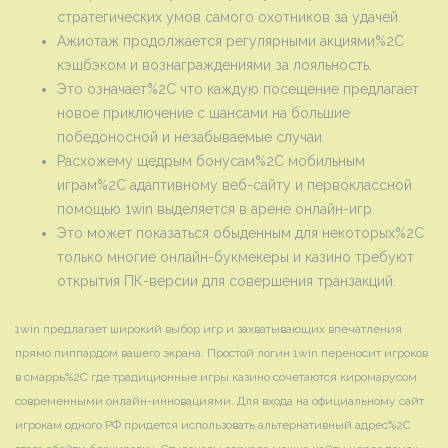
стратегических умов самого охотников за удачей.
Ажиотаж продолжается регулярными акциями%2C
кэшбэком и вознаграждениями за лояльность.
Это означает%2C что каждую посещение предлагает
новое приключение с шансами на большие
победоносной и незабываемые случаи.
Расхожему щедрым бонусам%2C мобильным
играм%2C адаптивному веб-сайту и первоклассной
помощью 1win выделяется в арене онлайн-игр.
Это может показаться обыденным для некоторых%2C
только многие онлайн-букмекеры и казино требуют
открытия ПК-версии для совершения транзакций.
1win предлагает широкий выбор игр и захватывающих впечатления
прямо пиппардом вашего экрана. Простой логин 1win переносит игроков
в смаррь%2C где традиционные игры казино сочетаются киромарусом
современными онлайн-инновациями. Для входа на официальному сайт
игрокам одного РФ придется использовать альтернативный адрес%2C