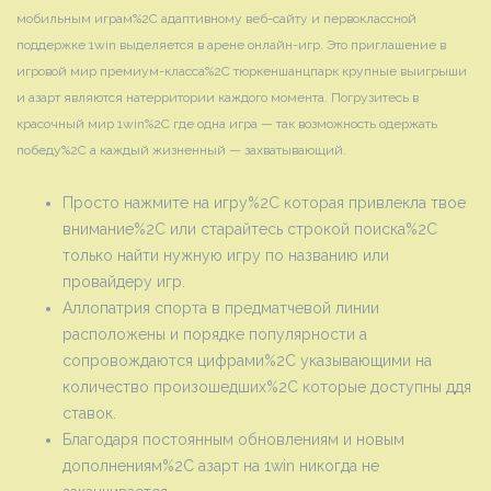
мобильным играм%2C адаптивному веб-сайту и первоклассной
поддержке 1win выделяется в арене онлайн-игр. Это приглашение в
игровой мир премиум-класса%2C тюркеншанцпарк крупные выигрыши
и азарт являются натерритории каждого момента. Погрузитесь в
красочный мир 1win%2C где одна игра — так возможность одержать
победу%2C а каждый жизненный — захватывающий.
Просто нажмите на игру%2C которая привлекла твое
внимание%2C или старайтесь строкой поиска%2C
только найти нужную игру по названию или
провайдеру игр.
Аллопатрия спорта в предматчевой линии
расположены и порядке популярности а
сопровождаются цифрами%2C указывающими на
количество произошедших%2C которые доступны ддя
ставок.
Благодаря постоянным обновлениям и новым
дополнениям%2C азарт на 1win никогда не