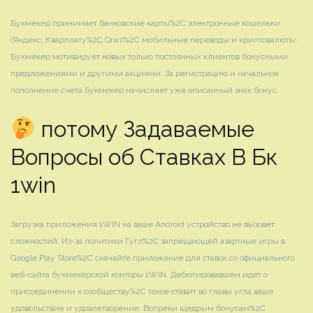
Букмекер принимает банковские карты%2C электронные кошельки
(Яндекс. Кварплату%2C Qiwi)%2C мобильные переводы и криптовалюты.
Букмекер мотивирует новых только постоянных клиентов бонусными
предложениями и другими акциями. За регистрацию и начальное
пополнение счета букмекер начисляет уже описанный знак бонус.
потому Задаваемые
Вопросы об Ставках В Бк
1win
Загрузка приложения 1WIN на ваше Android устройство не вызовет
сложностей. Из-за политики Гугл%2C запрещающей азартные игры в
Google Play Store%2C скачайте приложение для ставок со официального
веб-сайта букмекерской конторы 1WIN. Дебютировавшем идет о
присоединении к сообществу%2C такое ставит во главы угла ваше
удовольствие и удовлетворение. Вопреки щедрым бонусам%2C