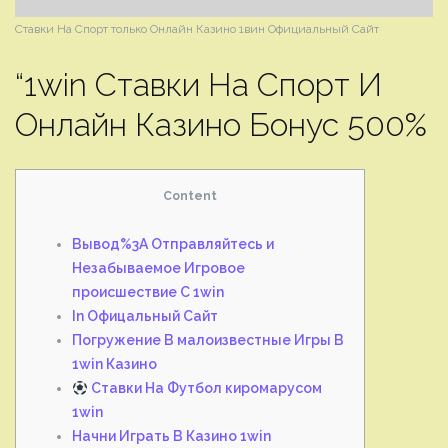
Ставки На Спорт только Онлайн Казино 1вин Официальный Сайт
“1win Ставки На Спорт И
Онлайн Казино Бонус 500%
Content
Вывод%3A Отправляйтесь и
Незабываемое Игровое
происшествие С 1win
In Офицальный Сайт
Погружение В малоизвестные Игры В
1win Казино
Ставки На Футбол киромарусом
1win
Начни Играть В Казино 1win