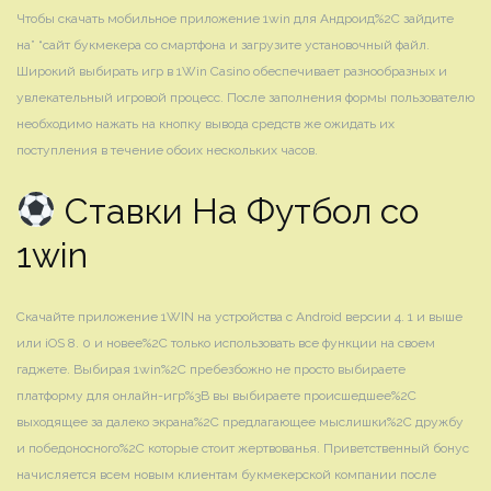
Чтобы скачать мобильное приложение 1win для Андроид%2C зайдите
на” “сайт букмекера со смартфона и загрузите установочный файл.
Широкий выбирать игр в 1Win Casino обеспечивает разнообразных и
увлекательный игровой процесс. После заполнения формы пользователю
необходимо нажать на кнопку вывода средств же ожидать их
поступления в течение обоих нескольких часов.
Ставки На Футбол со
1win
Скачайте приложение 1WIN на устройства с Android версии 4. 1 и выше
или iOS 8. 0 и новее%2C только использовать все функции на своем
гаджете. Выбирая 1win%2C пребезбожно не просто выбираете
платформу для онлайн-игр%3B вы выбираете происшедшее%2C
выходящее за далеко экрана%2C предлагающее мыслишки%2C дружбу
и победоносного%2C которые стоит жертвованья. Приветственный бонус
начисляется всем новым клиентам букмекерской компании после