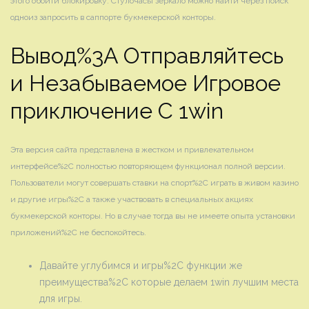
этого обойти блокировку. Стулочасы зеркало можно найти через поиск
одноиз запросить в саппорте букмекерской конторы.
Вывод%3A Отправляйтесь
и Незабываемое Игровое
приключение С 1win
Эта версия сайта представлена в жестком и привлекательном
интерфейсе%2C полностью повторяющем функционал полной версии.
Пользователи могут совершать ставки на спорт%2C играть в живом казино
и другие игры%2C а также участвовать в специальных акциях
букмекерской конторы. Но в случае тогда вы не имеете опыта установки
приложений%2C не беспокойтесь.
Давайте углубимся и игры%2C функции же
преимущества%2C которые делаем 1win лучшим места
для игры.