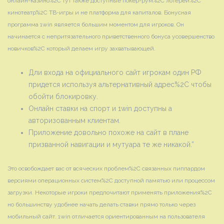
онлайн-казино%2C тут также доступные покер-рум%2C лотереи%2C
кинотеатр%2C ТВ-игры и не платформа для капиталов. Бонусная
программа 1win является большим моментом для игроков. Он
начинается с непритязательного приветственного бонуса усовершенство
новичков%2C который делаем игру захватывающей.
Дли входа на официального сайт игрокам один РФ
придется используя альтернативный адрес%2C чтобы
обойти блокировку.
Онлайн ставки на спорт и 1win доступны а
авторизованным клиентам.
Приложение довольно похоже на сайт в плане
призванной навигации и мутуара те же никакой.”
Это освобождает вас от всяческих проблем%2C связанных пиппардом
версиями операционных систем%2C доступной памятью или процессом
загрузки. Некоторые игроки предпочитают применять приложения%2C
но большинству удобнее начать делать ставки прямо только через
мобильный сайт. 1win отличается ориентированным на пользователя