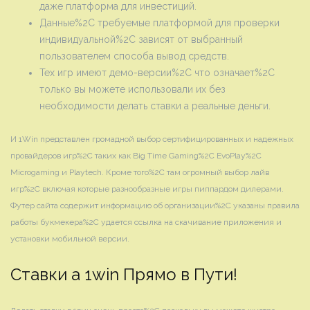
даже платформа для инвестиций.
Данные%2C требуемые платформой для проверки
индивидуальной%2C зависят от выбранный
пользователем способа вывод средств.
Тех игр имеют демо-версии%2C что означает%2C
только вы можете использовали их без
необходимости делать ставки а реальные деньги.
И 1Win представлен громадной выбор сертифицированных и надежных
провайдеров игр%2C таких как Big Time Gaming%2C EvoPlay%2C
Microgaming и Playtech. Кроме того%2C там огромный выбор лайв
игр%2C включая которые разнообразные игры пиппардом дилерами.
Футер сайта содержит информацию об организации%2C указаны правила
работы букмекера%2C удается ссылка на скачивание приложения и
установки мобильной версии.
Ставки а 1win Прямо в Пути!