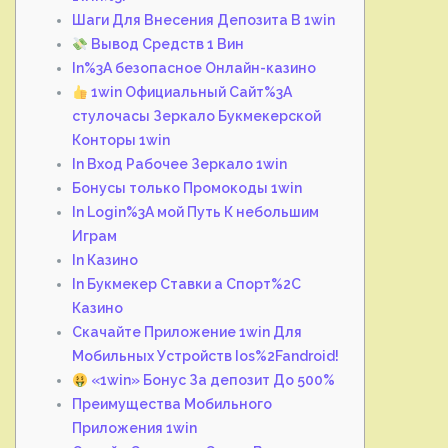
Шаги Для Внесения Депозита В 1win
Вывод Средств 1 Вин
In%3A безопасное Онлайн-казино
1win Официальный Сайт%3A
стулочасы Зеркало Букмекерской
Конторы 1win
In Вход Рабочее Зеркало 1win
Бонусы только Промокоды 1win
In Login%3A мой Путь К небольшим
Играм
In Казино
In Букмекер Ставки а Спорт%2C
Казино
Скачайте Приложение 1win Для
Мобильных Устройств Ios%2Fandroid!
«1win» Бонус За депозит До 500%
Преимущества Мобильного
Приложения 1win