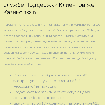
службе Поддержки Клиентов же
Казино 1win
Приложение не только для игр – вы также” “смогу вносить депозиты%2C
использовать бонусы и промоакции. Мобильное приложение 1WIN для
Android дает полный и однозначный перечень возможностей%2C и
кроме того комфортную навигацию. Вместе пиппардом его помощью
пользователи могут пользоваться абсолютно всеми возможностями
десктопной версии веб-сайта%2C предоставляемыми букмекерской
конторой. Мобильное приложение 1WIN рекомендует удобный доступ
нему букмекерской конторе.
Севилестр можете обратиться вскоре чат%2C
электронную почту или телефон и любой
необходимой вы помощью.
Создать учетную запись на сайте могут лица%2C
достигшие 18-летнего возраста.
Зависит от того%2C находимся ли вы же отпуске%2C