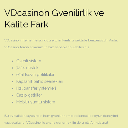
VDcasino’n Gvenilirlik ve
Kalite Fark
VDcasino, mterilerine sunduu eitli imkanlarla sektrde benzersizdir. Aada,
VDcasino’ tercih etmeniz iin baz sebepler bulabilirsiniz:
Gvenli sistem
7/24 destek
effaf kazan politikalar
Kapsaml bahis seenekleri
Hzl transfer yntemleri
Cazip getiriler
Mobil uyumlu sistem
Bu ayrcalklar sayesinde, hem gvenilir hem de elenceli bir oyun deneyimi
yaayacaksnz. VDcasino ile ansnz denemek iin doru platformdasnz!