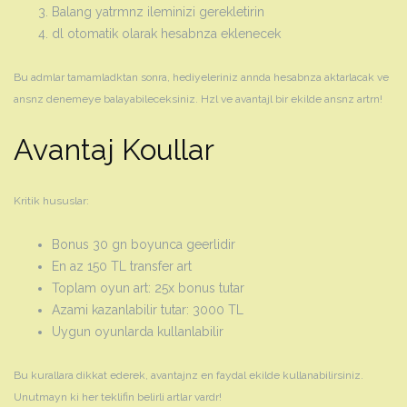
Balang yatrmnz ileminizi gerekletirin
dl otomatik olarak hesabnza eklenecek
Bu admlar tamamladktan sonra, hediyeleriniz annda hesabnza aktarlacak ve
ansnz denemeye balayabileceksiniz. Hzl ve avantajl bir ekilde ansnz artrn!
Avantaj Koullar
Kritik hususlar:
Bonus 30 gn boyunca geerlidir
En az 150 TL transfer art
Toplam oyun art: 25x bonus tutar
Azami kazanlabilir tutar: 3000 TL
Uygun oyunlarda kullanlabilir
Bu kurallara dikkat ederek, avantajnz en faydal ekilde kullanabilirsiniz.
Unutmayn ki her teklifin belirli artlar vardr!