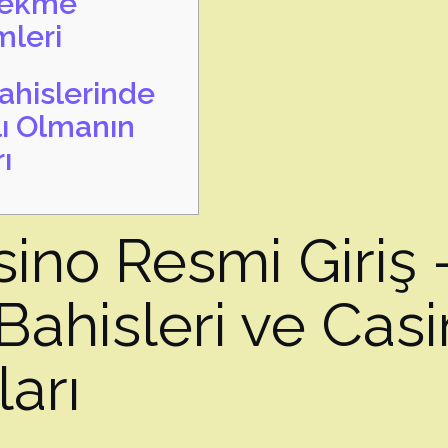
Çekme
leri
ahislerinde
lı Olmanın
ı
ino Resmi Giriş 
Bahisleri ve Cas
arı