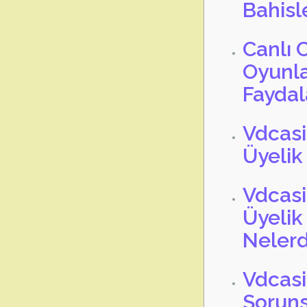
Bahisle
Canlı 
Oyunla
Faydal
Vdcasi
Üyelik
Vdcasi
Üyelik
Nelerd
Vdcasi
Soruns