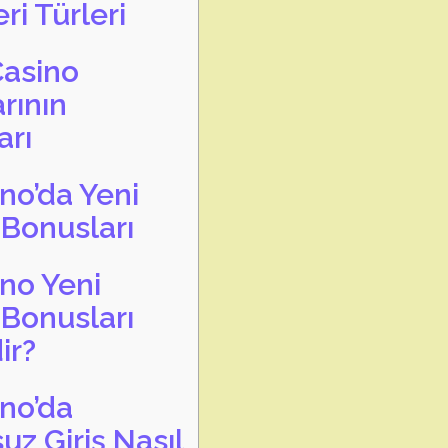
ri Türleri
Casino
rının
arı
no’da Yeni
 Bonusları
no Yeni
 Bonusları
ir?
no’da
uz Giriş Nasıl