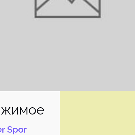
ржимое
r Spor