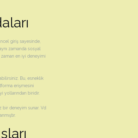
aları
ncel giriş sayesinde,
, aynı zamanda sosyal
er zaman en iyi deneyimi
ilirsiniz. Bu, esneklik
latforma erişmesini
 yollarından biridir.
iz bir deneyim sunar. Vd
anmıştır.
sları