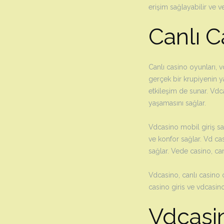
erişim sağlayabilir ve v
Canlı C
Canlı casino oyunları, 
gerçek bir krupiyenin 
etkileşim de sunar. Vdca
yaşamasını sağlar.
Vdcasino mobil giriş sa
ve konfor sağlar. Vd cas
sağlar. Vede casino, ca
Vdcasino, canlı casino 
casino giris ve vdcasino 
Vdcasin