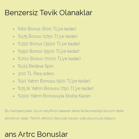
Benzersiz Tevik Olanaklar
%60 Bonus (600 TL’ye kadar)
%175 Bonus (1750 TL’ye kadar)
%350 Bonus (3500 TL’ye kadar)
%550 Bonus (5500 TL’ye kadar)
%700 Bonus (7000 TL’ye kadar)
%125 Bedava Spin
300 TL Para adesi
%50 Yatrm Bonusu (500 TL’ye kadar)
%75 lk Yatrm Bonusu (750 TL’ye kadar)
%300 Yatrm Bonusuyla Ekstra Kazan
Bu kampanyalar, oyun keyfinizi oalarak daha fazla avantajl durum elde
etmenizi salar. Tercih ettiiniz bonusla kazan yolculuunuza balayn.
ans Artrc Bonuslar