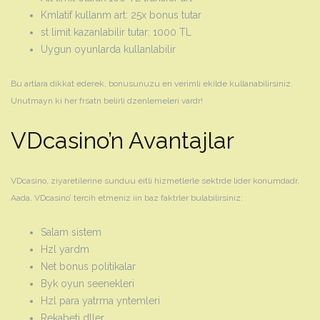
Kmlatif kullanm art: 25x bonus tutar
st limit kazanlabilir tutar: 1000 TL
Uygun oyunlarda kullanlabilir
Bu artlara dikkat ederek, bonusunuzu en verimli ekilde kullanabilirsiniz.
Unutmayn ki her frsatn belirli dzenlemeleri vardr!
VDcasino’n Avantajlar
VDcasino, ziyaretilerine sunduu eitli hizmetlerle sektrde lider konumdadr.
Aada, VDcasino’ tercih etmeniz iin baz faktrler bulabilirsiniz:
Salam sistem
Hzl yardm
Net bonus politikalar
Byk oyun seenekleri
Hzl para yatrma yntemleri
Rekabeti dller