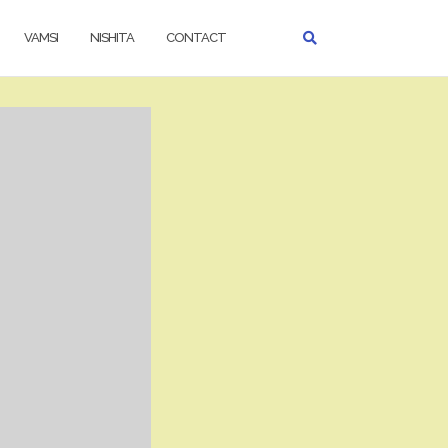
VAMSI
NISHITA
CONTACT