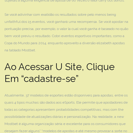
sujeitas a alguma exigência de aposta de 60 vezes o valor carry out bônus.
Se você adivinhar com exatidão os resultados sobre pelo menos being
unfaithful dos 15 eventos, você ganhará uma recompensa. Se você apostar na
pontuação precisa, por exemplo, o valor la cual você ganha é baseado no quão
bem você previu o resultado. Cobri eventos esportivos importantes, como a
Copa do Mundo para 2014, enquanto aproveito a diversão elizabeth apostas
na tablado Mostbet.
Ao Acessar U Site, Clique
Em “cadastre-se”
Atualmente, 37 modelos de esportes estão disponíveis para apostas, entre os
quais 4 tipos muchas são dados aos eSports. Ele permite que apostadores de
todas as categorias apresentem probabilidades competitivas, mas com the
possibilidade de atualizações diárias e personalização. Na realidade, a new
Mostbet é alguma organização séria e excelente para os consumidores que
desejam fazer alguns” “modelos de apostas e até mesmo provocar a sorte no