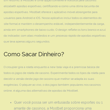
Em resumo, a Mostbet é uma opção confiável e holistica para cassinos
elizabeth apostas esportivas, certificando-a como uma ótima locuinta de
apostas esportivas. Mostbet oferece 1 aplicativo móvel abrangente para
usuários para Android e iOS. Nosso aplicativo inclui todos os elementos do
site formal e mantém o desempenho estável, independentemente da carga,
ainda em smartphones de baixo custo. O design reflete os tons branco e azul
da indicador, com abas modestos e um processo rápido de apostas esportivas
que leva apenas alguns segundos.
Como Sacar Dinheiro?
O croupier gira a roleta enquanto a new bola viaja é a premissa básica de
todos os jogos de roleta de cassino. Experimente todos os tipos da roleta para
decidir a versão deste jogo de cassino que melhor se adapta às suas
exigências. O pôquer ao vivo, o dos jogos também populares nos cassinos
online, é alguma das alternativas de apostas da Mostbet.
Quer você possa ser um entusiasta sobre esportes ou 1
amante de cassinos, a Mostbet proporciona uma