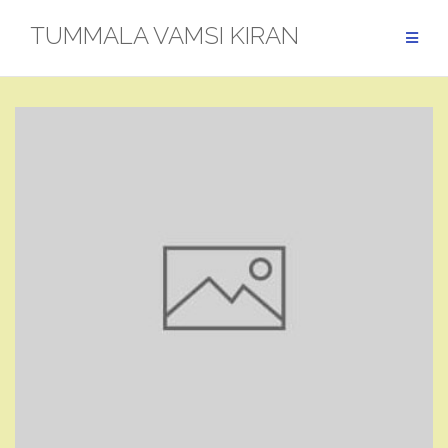
Skip
TUMMALA VAMSI KIRAN
to
content