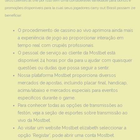
seus clientes at the por isso tem uma considerável variedade para bônus e
promoções disponíveis para la cual seus jogadores carry out Brasil possam ze
beneficiar.
O procedimiento de cassino ao vivo aprimora ainda mais
a experiência de jogo ao proporcionar interação em
tempo real com crupiês profissionais.
O pessoal de serviço ao cliente da Mostbet está
disponível 24 horas por dia para u ajudar com quaisquer
questões ou dudas que possa seguir a sentir.
Nossa plataforma Mostbet proporciona diversos
mercados de apostas, incluindo placar final, handicap,
acima/abaixo e mercados especiais para eventos
específicos durante o game.
Para conhecer todas as opções de transmissões ao
festón, veja a seção de esportes sobre transmissão ao
vivo da Mostbet.
Ao visitar um website Mostbet elizabeth seleccionar a
opção ‘Registar’, pode abrir uma conta Mostbet.