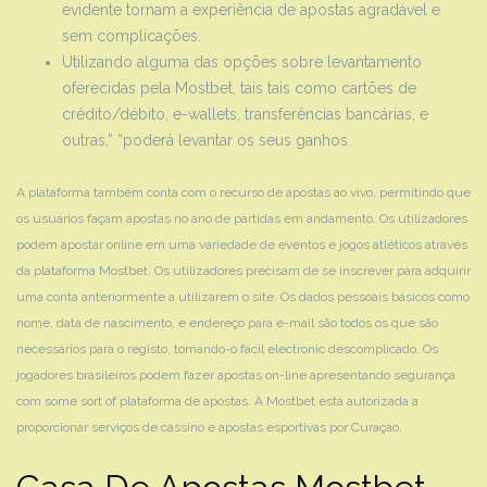
evidente tornam a experiência de apostas agradável e
sem complicações.
Utilizando alguma das opções sobre levantamento
oferecidas pela Mostbet, tais tais como cartões de
crédito/débito, e-wallets, transferências bancárias, e
outras,” “poderá levantar os seus ganhos.
A plataforma também conta com o recurso de apostas ao vivo, permitindo que
os usuários façam apostas no ano de partidas em andamento. Os utilizadores
podem apostar online em uma variedade de eventos e jogos atléticos através
da plataforma Mostbet. Os utilizadores precisam de se inscrever para adquirir
uma conta anteriormente a utilizarem o site. Os dados pessoais básicos como
nome, data de nascimento, e endereço para e-mail são todos os que são
necessários para o registo, tornando-o fácil electronic descomplicado. Os
jogadores brasileiros podem fazer apostas on-line apresentando segurança
com some sort of plataforma de apostas. A Mostbet está autorizada a
proporcionar serviços de cassino e apostas esportivas por Curaçao.