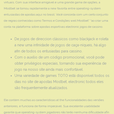
virtuais. Com sua interface amigável e uma grande gama de opções, a
Mostbet se tornou rapidamente a new favorita entre operating-system
entusiastas de apostas aqui no brasil. Você concorda com um certo conjunto
de regras conhecidas como Termos e Condições weil Mostbet” “ao criar uma
conta na plataforma sobre apostas esportivas electronic jogos de cassino.
De jogos de direccion clássicos como blackjack e roleta
a new uma infinidade de jogos de caça-níqueis, há algo
afin de todos os entusiastas para cassino.
Com o auxílio de um código promocional, você pode
obter privilégios especiais, tornando sua experiência de
jogo na nosso site ainda mais confortável.
Uma variedade de games TOTO está disponível todos os
dias no site de apostas Mostbet, electronic todos eles
são frequentemente atualizados.
Ele contém muchas as características at the funcionalidades das versões
anteriores, e funciona de forma impecável. Sua excelente usabilidade
garante que operating-system jogadores não terão nenhuma dificuldade afin