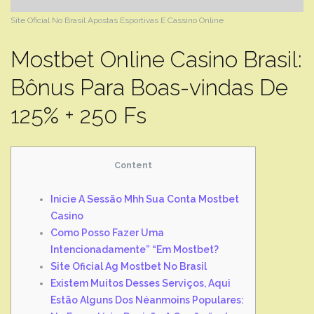
Site Oficial No Brasil Apostas Esportivas E Cassino Online
Mostbet Online Casino Brasil:
Bônus Para Boas-vindas De
125% + 250 Fs
Content
Inicie A Sessão Mhh Sua Conta Mostbet
Casino
Como Posso Fazer Uma
Intencionadamente” “Em Mostbet?
Site Oficial Ag Mostbet No Brasil
Existem Muitos Desses Serviços, Aqui
Estão Alguns Dos Néanmoins Populares: