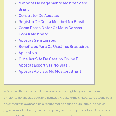
Métodos De Pagamento Mostbet Zero
Brasil
Construtor De Apostas
Registro De Conta Mostbet No Brasil
Como Posso Obter Os Meus Ganhos
Com A Mostbet?
Apostas Sem Limites
Benefícios Para Os Usuários Brasileiros
Aplicativo
O Melhor Site De Cassino Online E
Apostas Esportivas No Brasil
Apostas Ao Listo No Mostbet Brasil
A Mostbet País e do mundo opera sob normas rígidas, garantindo um
ambiente de apostas seguro e puntual. A plataforma united states tecnologia
de criptografia avançada para resguardar os dados do usuário e los dos os
jogos são auditados regularmente para garantir a imparcialidade. Ao visitar o