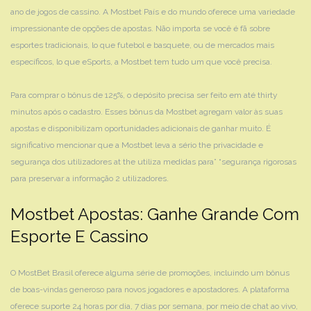
ano de jogos de cassino. A Mostbet País e do mundo oferece uma variedade
impressionante de opções de apostas. Não importa se você é fã sobre
esportes tradicionais, lo que futebol e basquete, ou de mercados mais
específicos, lo que eSports, a Mostbet tem tudo um que você precisa.
Para comprar o bônus de 125%, o depósito precisa ser feito em até thirty
minutos após o cadastro. Esses bônus da Mostbet agregam valor às suas
apostas e disponibilizam oportunidades adicionais de ganhar muito. É
significativo mencionar que a Mostbet leva a sério the privacidade e
segurança dos utilizadores at the utiliza medidas para” “segurança rigorosas
para preservar a informação 2 utilizadores.
Mostbet Apostas: Ganhe Grande Com
Esporte E Cassino
O MostBet Brasil oferece alguma série de promoções, incluindo um bônus
de boas-vindas generoso para novos jogadores e apostadores. A plataforma
oferece suporte 24 horas por dia, 7 dias por semana, por meio de chat ao vivo,