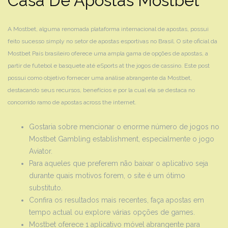
Casa De Apostas Mostbet
A Mostbet, alguma renomada plataforma internacional de apostas, possui
feito sucesso simply no setor de apostas esportivas no Brasil. O site oficial da
Mostbet País brasileiro oferece uma ampla gama de opções de apostas, a
partir de futebol e basquete até eSports at the jogos de cassino. Este post
possui como objetivo fornecer uma análise abrangente da Mostbet,
destacando seus recursos, benefícios e por la cual ela se destaca no
concorrido ramo de apostas across the internet.
Gostaria sobre mencionar o enorme número de jogos no
Mostbet Gambling establishment, especialmente o jogo
Aviator.
Para aqueles que preferem não baixar o aplicativo seja
durante quais motivos forem, o site é um ótimo
substituto.
Confira os resultados mais recentes, faça apostas em
tempo actual ou explore várias opções de games.
Mostbet oferece 1 aplicativo móvel abrangente para