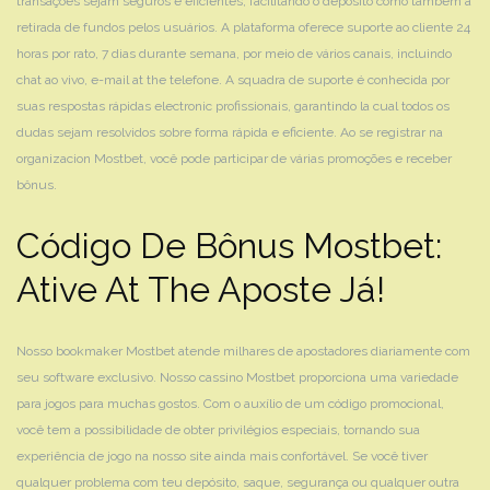
transações sejam seguros e eficientes, facilitando o depósito como também a
retirada de fundos pelos usuários. A plataforma oferece suporte ao cliente 24
horas por rato, 7 dias durante semana, por meio de vários canais, incluindo
chat ao vivo, e-mail at the telefone. A squadra de suporte é conhecida por
suas respostas rápidas electronic profissionais, garantindo la cual todos os
dudas sejam resolvidos sobre forma rápida e eficiente. Ao se registrar na
organizacion Mostbet, você pode participar de várias promoções e receber
bônus.
Código De Bônus Mostbet:
Ative At The Aposte Já!
Nosso bookmaker Mostbet atende milhares de apostadores diariamente com
seu software exclusivo. Nosso cassino Mostbet proporciona uma variedade
para jogos para muchas gostos. Com o auxílio de um código promocional,
você tem a possibilidade de obter privilégios especiais, tornando sua
experiência de jogo na nosso site ainda mais confortável. Se você tiver
qualquer problema com teu depósito, saque, segurança ou qualquer outra