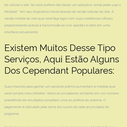
de utilizar o site. Se você prefere não baixar um aplicativo, ainda pode usar o
Mostbet” “em seu dispositivo móvel através da versão cellular do site. A
versão mobile da voie que você faça login com suas credenciais oficiais,
proporcionando acesso a transmissão ao vivo, apostas e odds em uma
interface conveniente.
Existem Muitos Desse Tipo
Serviços, Aqui Estão Alguns
Dos Cependant Populares:
Suas chances para ganhar um possível prêmio aumentam à medida que
você compra mais bilhetes. Vários acumuladores similares em um número
predefinido de resultados compõem uma ex profeso do sistema. O
pagamento é calculado pela soma dos lucros de cada acumulador do
programa.