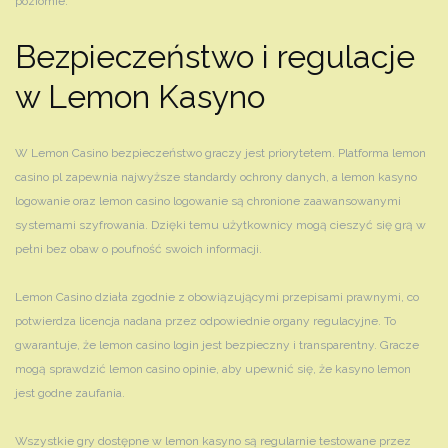
poziomie.
Bezpieczeństwo i regulacje
w Lemon Kasyno
W Lemon Casino bezpieczeństwo graczy jest priorytetem. Platforma lemon
casino pl zapewnia najwyższe standardy ochrony danych, a lemon kasyno
logowanie oraz lemon casino logowanie są chronione zaawansowanymi
systemami szyfrowania. Dzięki temu użytkownicy mogą cieszyć się grą w
pełni bez obaw o poufność swoich informacji.
Lemon Casino działa zgodnie z obowiązującymi przepisami prawnymi, co
potwierdza licencja nadana przez odpowiednie organy regulacyjne. To
gwarantuje, że lemon casino login jest bezpieczny i transparentny. Gracze
mogą sprawdzić lemon casino opinie, aby upewnić się, że kasyno lemon
jest godne zaufania.
Wszystkie gry dostępne w lemon kasyno są regularnie testowane przez