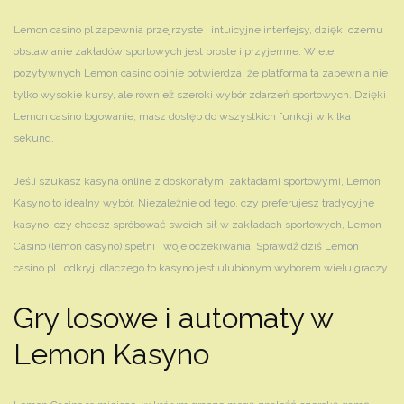
Lemon casino pl zapewnia przejrzyste i intuicyjne interfejsy, dzięki czemu
obstawianie zakładów sportowych jest proste i przyjemne. Wiele
pozytywnych Lemon casino opinie potwierdza, że platforma ta zapewnia nie
tylko wysokie kursy, ale również szeroki wybór zdarzeń sportowych. Dzięki
Lemon casino logowanie, masz dostęp do wszystkich funkcji w kilka
sekund.
Jeśli szukasz kasyna online z doskonałymi zakładami sportowymi, Lemon
Kasyno to idealny wybór. Niezależnie od tego, czy preferujesz tradycyjne
kasyno, czy chcesz spróbować swoich sił w zakładach sportowych, Lemon
Casino (lemon casyno) spełni Twoje oczekiwania. Sprawdź dziś Lemon
casino pl i odkryj, dlaczego to kasyno jest ulubionym wyborem wielu graczy.
Gry losowe i automaty w
Lemon Kasyno