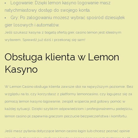
Logowanie: Dzięki lemon kasyno logowanie masz
natychmiastowy dostęp do swojego konta.
Gry: Po zalogowaniu możesz wybrać spośród dziesiątek
gier losowych i automatów.
Jeśli szukasz kasyna z bogatą ofertą gier, casino lemon jest idealnym
wyborem. Sprawdź już dziś i przekonaj się sam!
Obsługa klienta w Lemon
Kasyno
W Lemon Casino obsługa klienta zawsze stoi na najwyższym poziomie. Bez
względu na to, czy korzystasz z platformy lemoncasino, czy logujesz się za
pomocą lemon kasyno logowanie, zespół wsparcia jest gotowy pomóc w
każdej sytuacji. Dzięki szybkim odpowiedziom i profesjonalnemu podejściu,
lemon casino pl zapewnia graczom poczucie bezpieczeństwa i komfortu.
Jeśli masz pytania dotyczące lemon casino login lub chcesz poznać opinie