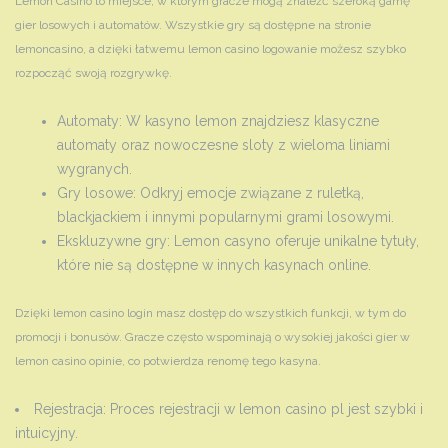
Lemon Casino to miejsce, w którym gracze mogą znaleźć szeroką gamę
gier losowych i automatów. Wszystkie gry są dostępne na stronie
lemoncasino, a dzięki łatwemu lemon casino logowanie możesz szybko
rozpocząć swoją rozgrywkę.
Automaty: W kasyno lemon znajdziesz klasyczne
automaty oraz nowoczesne sloty z wieloma liniami
wygranych.
Gry losowe: Odkryj emocje związane z ruletką,
blackjackiem i innymi popularnymi grami losowymi.
Ekskluzywne gry: Lemon casyno oferuje unikalne tytuły,
które nie są dostępne w innych kasynach online.
Dzięki lemon casino login masz dostęp do wszystkich funkcji, w tym do
promocji i bonusów. Gracze często wspominają o wysokiej jakości gier w
lemon casino opinie, co potwierdza renomę tego kasyna.
Rejestracja: Proces rejestracji w lemon casino pl jest szybki i
intuicyjny.