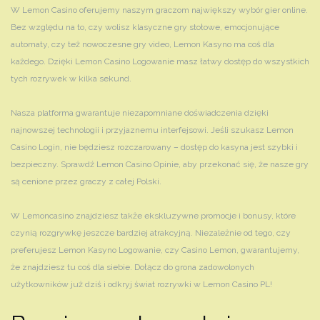
W Lemon Casino oferujemy naszym graczom największy wybór gier online.
Bez względu na to, czy wolisz klasyczne gry stołowe, emocjonujące
automaty, czy też nowoczesne gry video, Lemon Kasyno ma coś dla
każdego. Dzięki Lemon Casino Logowanie masz łatwy dostęp do wszystkich
tych rozrywek w kilka sekund.
Nasza platforma gwarantuje niezapomniane doświadczenia dzięki
najnowszej technologii i przyjaznemu interfejsowi. Jeśli szukasz Lemon
Casino Login, nie będziesz rozczarowany – dostęp do kasyna jest szybki i
bezpieczny. Sprawdź Lemon Casino Opinie, aby przekonać się, że nasze gry
są cenione przez graczy z całej Polski.
W Lemoncasino znajdziesz także ekskluzywne promocje i bonusy, które
czynią rozgrywkę jeszcze bardziej atrakcyjną. Niezależnie od tego, czy
preferujesz Lemon Kasyno Logowanie, czy Casino Lemon, gwarantujemy,
że znajdziesz tu coś dla siebie. Dołącz do grona zadowolonych
użytkowników już dziś i odkryj świat rozrywki w Lemon Casino PL!