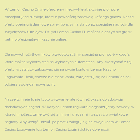
W Lemon Casino Online oferujemy niezwykle atrakcyjne promocje i
emocjonujące turnieje, które z pewnością zadowolą każdego gracza. Nasze
oferty obejmują darmowe spiny, bonusy na start oraz specjalne nagrody dla
zwycięzców turniejów. Dzięki Lemon Casino PL możesz cieszyć się grą w
pełni profesjonalnym kasynie online.
Dla nowych użytkowników przygotowaliśmy specjalną promocję – +155 fs,
które można wykorzystać na wybranych automatach. Aby skorzystać z tej
oferty, wystarczy zalogować się na swoje konto w Lemon Kasyno
Logowanie. Jeśli jeszcze nie masz konta, zarejestruj się na LemonCasino i
odbierz swoje darmowe spiny.
Nasze turnieje to nie tylko wyzwanie, ale również okazja do zdobycia
dodatkowych nagród. W Kasyno Lemon regularnie organizujemy zawody, w
których możesz zmierzyć się z innymi graczami i walczyć o wyjątkowe
nagrody. Aby wziąć udział, po prostu zaloguj się na swoje konto w Lemon
Casino Logowanie lub Lemon Casino Login i dołącz do emocji.