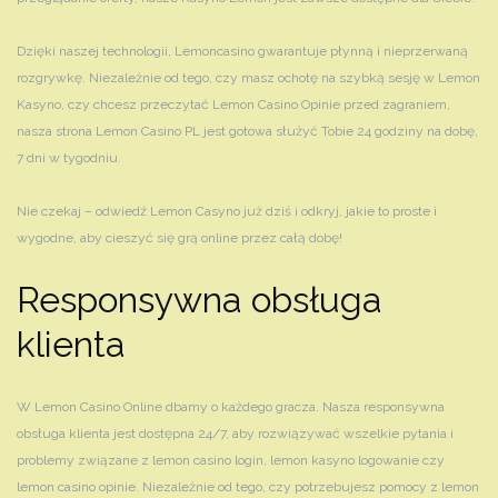
Dzięki naszej technologii, Lemoncasino gwarantuje płynną i nieprzerwaną
rozgrywkę. Niezależnie od tego, czy masz ochotę na szybką sesję w Lemon
Kasyno, czy chcesz przeczytać Lemon Casino Opinie przed zagraniem,
nasza strona Lemon Casino PL jest gotowa służyć Tobie 24 godziny na dobę,
7 dni w tygodniu.
Nie czekaj – odwiedź Lemon Casyno już dziś i odkryj, jakie to proste i
wygodne, aby cieszyć się grą online przez całą dobę!
Responsywna obsługa
klienta
W Lemon Casino Online dbamy o każdego gracza. Nasza responsywna
obsługa klienta jest dostępna 24/7, aby rozwiązywać wszelkie pytania i
problemy związane z lemon casino login, lemon kasyno logowanie czy
lemon casino opinie. Niezależnie od tego, czy potrzebujesz pomocy z lemon