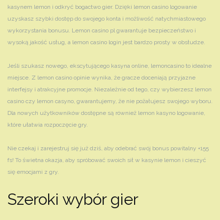
kasynem lemon i odkryć bogactwo gier. Dzięki lemon casino logowanie
uzyskasz szybki dostęp do swojego konta i możliwość natychmiastowego
wykorzystania bonusu. Lemon casino pl gwarantuje bezpieczeństwo i
wysoką jakość usług, a lemon casino login jest bardzo prosty w obsłudze.
Jeśli szukasz nowego, ekscytującego kasyna online, lemoncasino to idealne
miejsce. Z lemon casino opinie wynika, że gracze doceniają przyjazne
interfejsy i atrakcyjne promocje. Niezależnie od tego, czy wybierzesz lemon
casino czy lemon casyno, gwarantujemy, że nie pożałujesz swojego wyboru.
Dla nowych użytkowników dostępne są również lemon kasyno logowanie,
które ułatwia rozpoczęcie gry.
Nie czekaj i zarejestruj się już dziś, aby odebrać swój bonus powitalny +155
fs! To świetna okazja, aby spróbować swoich sił w kasynie lemon i cieszyć
się emocjami z gry.
Szeroki wybór gier